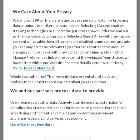
Wat
is
We Care About Your Privacy
je
We and our
889
partners store and access personal data, like browsing
e-
Kies
data or unique identifiers, on your device. Selecting I Accept enables
mailadres?
je
tracking technologies to support the purposes shown under we and our
*
*
partners process data to provide. Selecting Reject All or withdrawing your
wachtwoord*
*
consent will disable them. If trackers are disabled, some content and ads
you see may not be as relevant to you. You can resurface this menu to
Kies
change your choices or withdraw consent at any time by clicking the
je
Manage Preferences link on the bottom of the webpage. Your choices will
have effect within our Website. For more details, refer to our Privacy
functie
*
Policy.
Privacy Statement
Bij
Would you rather not? Then we only place essential and statistical
welke
cookies, these do not record any data about you as a person
organisatie
We and our partners process data to provide:
werk
Untitled
Ontvang 2x per week de
je?
Use precise geolocation data. Actively scan device characteristics for
identification. Store and/or access information on a device. Personalised
KinderopvangTotaal nieuwsbrief
advertising and content, advertising and content measurement,
audience research and services development.
Ontvang iedere zondag het
List of Partners (vendors)
Management Kinderopvang