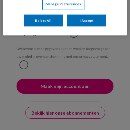
Weekoverzicht
Manage Preferences
Ja, ik geef toestemming voor e-mails
Reject All
I Accept
van KinderopvangTotaal en
Springer Media B.V.
?
Uw bovenstaande gegevens kunnen worden toegevoegd aan
uw profiel in overeenstemming met ons
privacy statement
.
?
Bekijk hier onze abonnementen