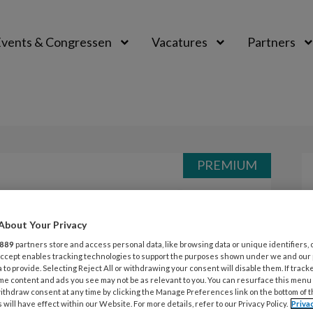
vents & Congressen
Vacatures
Partners
aal
PREMIUM
Opslaan
Reacties
Delen
0
About Your Privacy
– Meidenruzie
889
partners store and access personal data, like browsing data or unique identifiers, 
 Accept enables tracking technologies to support the purposes shown under we and our
 to provide. Selecting Reject All or withdrawing your consent will disable them. If track
me content and ads you see may not be as relevant to you. You can resurface this menu
ithdraw consent at any time by clicking the Manage Preferences link on the bottom of 
 will have effect within our Website. For more details, refer to our Privacy Policy.
Priva