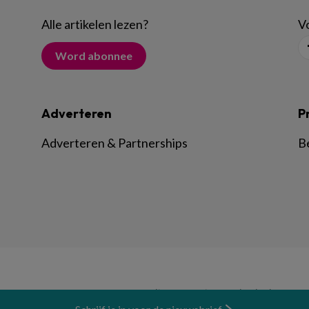
Alle artikelen lezen
?
Vo
Word abonnee
Adverteren
P
Adverteren & Partnerships
B
© BSL Media & Learning, onderdeel van
Spr