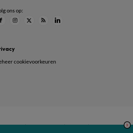
lg ons op:
rivacy
eheer cookievoorkeuren
X
|
|
|
inger Nature
Privacy Statement
Disclaimer
Voorwaarden