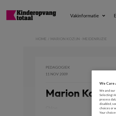
Vakinformatie
E
Kinderopvangtot
HOME
MARION KOZIJN - MEIDENRUZIE
PEDAGOGIEK
11 NOV 2009
We Care 
Marion Kozijn 
We and our
Selecting I
process data
disabled, so
Chloe
choices or w
Your choices