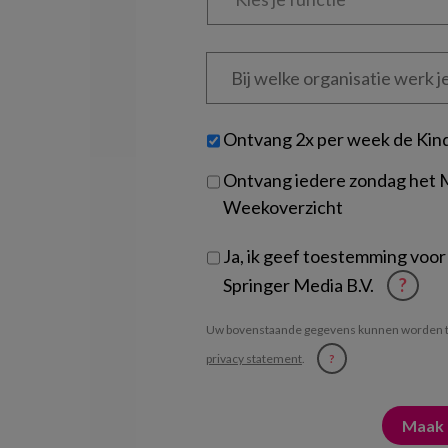
functie
*
Bij
welke
organisatie
werk
Untitled
Ontvang 2x per week de Kin
je?
Ontvang iedere zondag het
Weekoverzicht
Ja, ik geef toestemming voor
Springer Media B.V.
?
Uw bovenstaande gegevens kunnen worden t
privacy statement
.
?