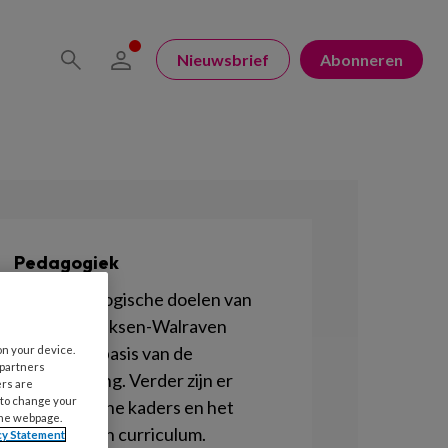
Nieuwsbrief
Abonneren
Pedagogiek
De 4 pedagogische doelen van
Marianne Riksen-Walraven
vormen de basis van de
on your device.
 partners
kinderopvang. Verder zijn er
ers are
 to change your
Pedagogische kaders en het
the webpage.
Pedagogisch curriculum.
cy Statement