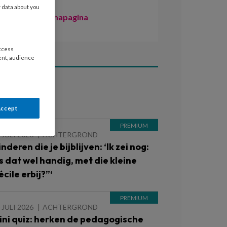
y data about you
Naar de themapagina
access
ent, audience
ees ook
Accept
 JULI 2026
ACHTERGROND
nderen die je bijblijven: ‘Ik zei nog:
Is dat wel handig, met die kleine
cile erbij?”‘
 JULI 2026
ACHTERGROND
ini quiz: herken de pedagogische