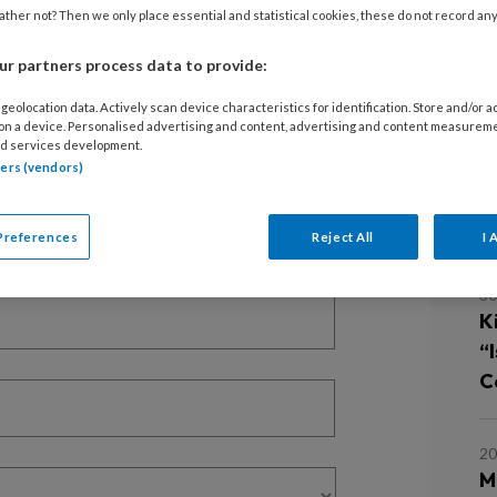
ther not? Then we only place essential and statistical cookies, these do not record an
EGISTREREN
r partners process data to provide:
geolocation data. Actively scan device characteristics for identification. Store and/or 
t artikel lezen?
 on a device. Personalised advertising and content, advertising and content measurem
d services development.
en lees 2 artikelen gratis per maand
tners (vendors)
L
of abonnement?
Log dan in
Preferences
Reject All
I 
30
Ki
“
Cé
20
M