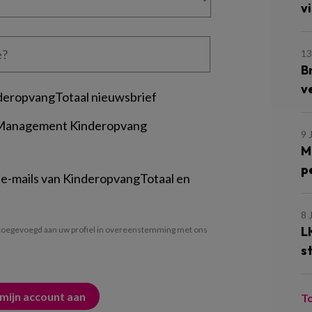
vi
13
B
v
deropvangTotaal nieuwsbrief
 Management Kinderopvang
9 
M
p
 e-mails van KinderopvangTotaal en
8 
L
oegevoegd aan uw profiel in overeenstemming met ons
s
T