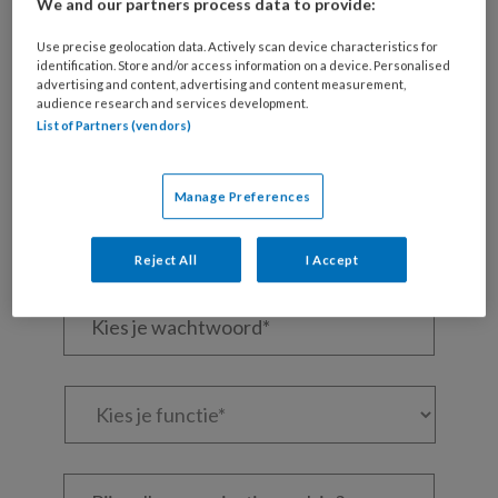
We and our partners process data to provide:
Wil je dit artikel lezen?
Use precise geolocation data. Actively scan device characteristics for
Maak gratis een account aan en lees 2
identification. Store and/or access information on a device. Personalised
artikelen gratis per maand
advertising and content, advertising and content measurement,
audience research and services development.
List of Partners (vendors)
Al een account of abonnement?
Log dan in
Manage Preferences
Wat
is
je
Reject All
I Accept
e-
Kies
mailadres?
je
*
*
wachtwoord*
*
Kies
je
functie
*
Bij