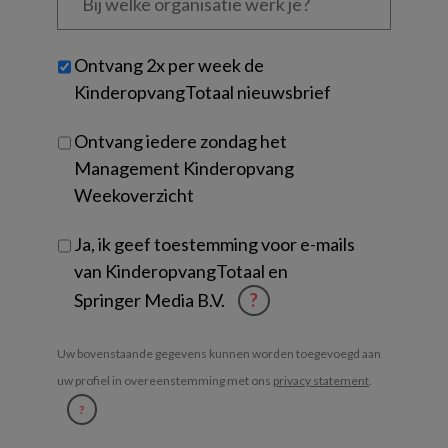
welke
organisatie
werk
Untitled
Ontvang 2x per week de
je?
KinderopvangTotaal nieuwsbrief
Ontvang iedere zondag het
Management Kinderopvang
Weekoverzicht
Ja, ik geef toestemming voor e-mails
van KinderopvangTotaal en
Springer Media B.V.
?
Uw bovenstaande gegevens kunnen worden toegevoegd aan
uw profiel in overeenstemming met ons
privacy statement
.
?