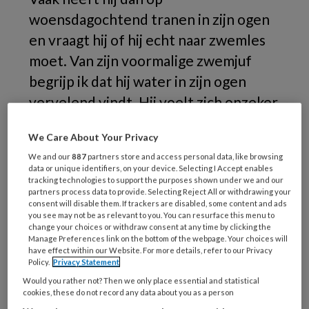
woensdagochtend tranen in zijn ogen
en vraagt hij of hij echt naar zwemles
moet. Van zijn voormalige zwemjuf
begrijp ik dat hij water in zijn ogen
vervelend vindt. Hij voelt zich onzeker
als zijn benen ‘wiebelen’ als hij door
We Care About Your Privacy
het water moet lopen. Ook is hij bang
We and our
887
partners store and access personal data, like browsing
om zijn hoofd helemaal onder water te
data or unique identifiers, on your device. Selecting I Accept enables
tracking technologies to support the purposes shown under we and our
doen.
partners process data to provide. Selecting Reject All or withdrawing your
consent will disable them. If trackers are disabled, some content and ads
Ik
you see may not be as relevant to you. You can resurface this menu to
change your choices or withdraw consent at any time by clicking the
Manage Preferences link on the bottom of the webpage. Your choices will
have effect within our Website. For more details, refer to our Privacy
Policy.
Privacy Statement
REGISTREREN
Would you rather not? Then we only place essential and statistical
cookies, these do not record any data about you as a person