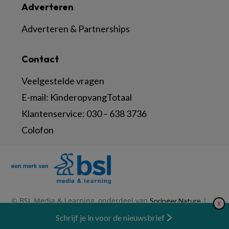
Adverteren
Adverteren & Partnerships
Contact
Veelgestelde vragen
E-mail:
KinderopvangTotaal
Klantenservice:
030 – 638 3736
Colofon
© BSL Media & Learning, onderdeel van
|
Springer Nature
X
|
|
Privacy Statement
Disclaimer
Voorwaarden
Nieuwsbrief
Schrijf je in voor de nieuwsbrief
Abonneren