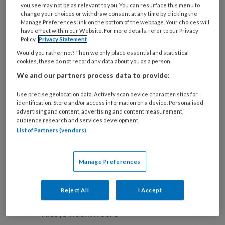
you see may not be as relevant to you. You can resurface this menu to
change your choices or withdraw consent at any time by clicking the
Manage Preferences link on the bottom of the webpage. Your choices will
have effect within our Website. For more details, refer to our Privacy
Policy.
Privacy Statement
REGISTREREN
Would you rather not? Then we only place essential and statistical
cookies, these do not record any data about you as a person
Wil je dit artikel lezen?
We and our partners process data to provide:
Maak gratis een account aan en lees 2
Use precise geolocation data. Actively scan device characteristics for
artikelen gratis per maand
identification. Store and/or access information on a device. Personalised
advertising and content, advertising and content measurement,
audience research and services development.
Al een account of abonnement?
Log dan in
List of Partners (vendors)
Wat
Manage Preferences
is
je
Reject All
I Accept
e-
Kies
mailadres?
je
*
*
wachtwoord*
*