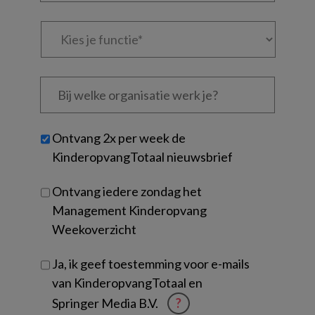
Kies
je
functie
*
Bij
welke
organisatie
werk
Untitled
Ontvang 2x per week de
je?
KinderopvangTotaal nieuwsbrief
Ontvang iedere zondag het
Management Kinderopvang
Weekoverzicht
Ja, ik geef toestemming voor e-mails
van KinderopvangTotaal en
Springer Media B.V.
?