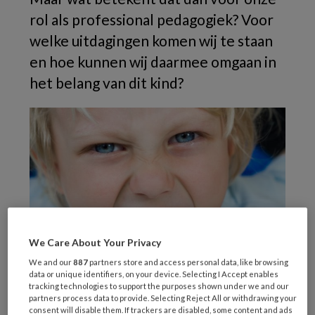
rol als professional pedagogiek? Voor
welke uitdagingen komen wij te staan
en hoe kunnen wij daarmee omgaan in
het belang van dit kind?
We Care About Your Privacy
We and our
887
partners store and access personal data, like browsing
data or unique identifiers, on your device. Selecting I Accept enables
tracking technologies to support the purposes shown under we and our
Beeld: AdobeStock
partners process data to provide. Selecting Reject All or withdrawing your
consent will disable them. If trackers are disabled, some content and ads
In