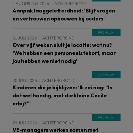
4 AUGUSTUS 2026
ACHTERGROND
Aanpak laaggeletterdheid: ‘Blijf vragen
en vertrouwen opbouwen bij ouders’
31 JULI 2026
ACHTERGROND
Over vijf weken sluit je locatie: wat nu?
‘We hebben een personeelstekort, maar
jou hebben we niet nodig’
30 JULI 2026
ACHTERGROND
Kinderen die je bijblijven: ‘Ik zei nog: “Is
dat wel handig, met die kleine Cécile
erbij?”‘
29 JULI 2026
ACHTERGROND
VE-managers werken samen met