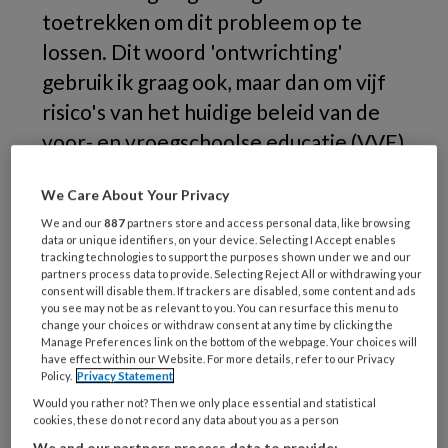
toetrekken om dit probleem op te
lossen. Dit woord 'ontwrichting'
gebruik ik graag ook, maar dan om vijf
risico's van het huidige beleid van de
voor- en vroegschoolse educatie (VVE)
aan te geven.
We Care About Your Privacy
1.
We and our
887
partners store and access personal data, like browsing
data or unique identifiers, on your device. Selecting I Accept enables
tracking technologies to support the purposes shown under we and our
partners process data to provide. Selecting Reject All or withdrawing your
consent will disable them. If trackers are disabled, some content and ads
REGISTREREN
you see may not be as relevant to you. You can resurface this menu to
change your choices or withdraw consent at any time by clicking the
Manage Preferences link on the bottom of the webpage. Your choices will
Wil je dit artikel lezen?
have effect within our Website. For more details, refer to our Privacy
Policy.
Privacy Statement
Maak gratis een account aan en lees 2
Would you rather not? Then we only place essential and statistical
cookies, these do not record any data about you as a person
artikelen gratis per maand
We and our partners process data to provide: