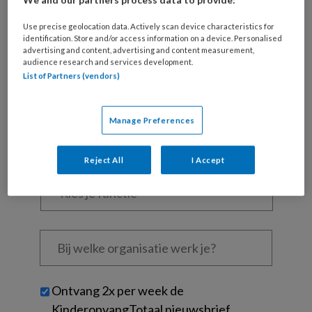
Al een account of abonnement?
Log dan in
Use precise geolocation data. Actively scan device characteristics for
identification. Store and/or access information on a device. Personalised
advertising and content, advertising and content measurement,
Wat
audience research and services development.
List of Partners (vendors)
is
je
e-
Kies
Manage Preferences
mailadres?
je
*
*
wachtwoord*
*
Reject All
I Accept
Kies
je
functie
*
Bij
welke
organisatie
werk
Untitled
Ontvang 2x per week de
je?
KinderopvangTotaal nieuwsbrief