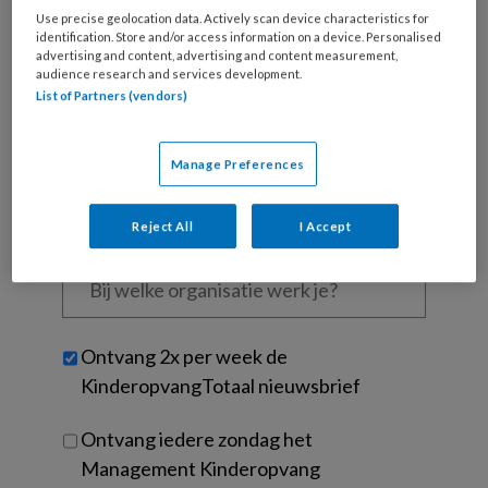
Wat
Use precise geolocation data. Actively scan device characteristics for
is
identification. Store and/or access information on a device. Personalised
je
advertising and content, advertising and content measurement,
e-
audience research and services development.
Kies
List of Partners (vendors)
mailadres?
je
*
*
wachtwoord*
*
Manage Preferences
Kies
je
functie
*
Reject All
I Accept
Bij
welke
organisatie
werk
Untitled
Ontvang 2x per week de
je?
KinderopvangTotaal nieuwsbrief
Ontvang iedere zondag het
Management Kinderopvang