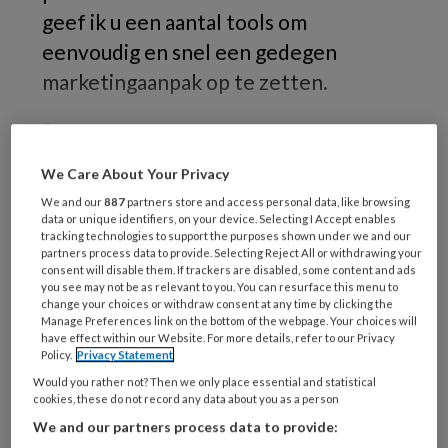
geef ik u een aantal tools om
eenvoudig en snel een gedegen
marketingaanpak op te zetten.
Stap
We Care About Your Privacy
We and our
887
partners store and access personal data, like browsing
REGISTREREN
data or unique identifiers, on your device. Selecting I Accept enables
tracking technologies to support the purposes shown under we and our
partners process data to provide. Selecting Reject All or withdrawing your
Wil je dit artikel lezen?
consent will disable them. If trackers are disabled, some content and ads
you see may not be as relevant to you. You can resurface this menu to
change your choices or withdraw consent at any time by clicking the
Maak gratis een account aan en lees 2
Manage Preferences link on the bottom of the webpage. Your choices will
artikelen gratis per maand
have effect within our Website. For more details, refer to our Privacy
Policy.
Privacy Statement
Would you rather not? Then we only place essential and statistical
Al een account of abonnement?
Log dan in
cookies, these do not record any data about you as a person
We and our partners process data to provide: