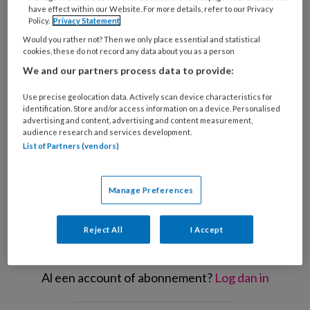
have effect within our Website. For more details, refer to our Privacy
Policy.
Privacy Statement
Would you rather not? Then we only place essential and statistical
cookies, these do not record any data about you as a person
We and our partners process data to provide:
iStock/didecs
Ik
Use precise geolocation data. Actively scan device characteristics for
identification. Store and/or access information on a device. Personalised
advertising and content, advertising and content measurement,
audience research and services development.
List of Partners (vendors)
REGISTREREN
Manage Preferences
Wil je dit artikel lezen?
Maak gratis een account aan en lees 2
Reject All
I Accept
artikelen gratis per maand
Al een account of abonnement?
Log dan in