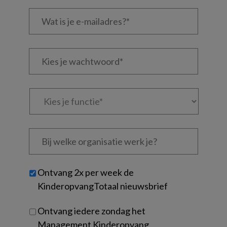
Wat
is
je
e-
Kies
mailadres?
je
*
*
wachtwoord*
*
Kies
je
functie
*
Bij
welke
organisatie
werk
Untitled
Ontvang 2x per week de
je?
KinderopvangTotaal nieuwsbrief
Ontvang iedere zondag het
Management Kinderopvang