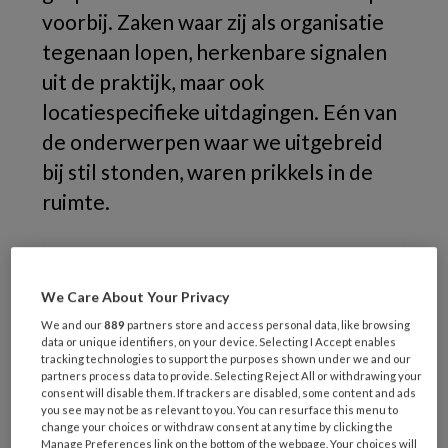
voorbij. Zaken waar zij als organisatie
tegenaan lopen, herkenbare signalen
uit de praktijk, maar ook
locatiespecifieke uitdagingen. Eén van
de onderwerpen waar we uitgebreid
bij stil stonden, waren prikkels in de
ruimte.
We Care About Your Privacy
We and our
889
partners store and access personal data, like browsing
data or unique identifiers, on your device. Selecting I Accept enables
tracking technologies to support the purposes shown under we and our
partners process data to provide. Selecting Reject All or withdrawing your
consent will disable them. If trackers are disabled, some content and ads
you see may not be as relevant to you. You can resurface this menu to
change your choices or withdraw consent at any time by clicking the
Manage Preferences link on the bottom of the webpage. Your choices will