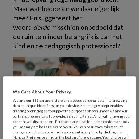
Maar wat bedoelen we daar eigenlijk
mee? En suggereert het
woord
derde
misschien onbedoeld dat
de ruimte minder belangrijk is dan het
kind en de pedagogisch professional?
We Care About Your Privacy
We and our
889
partners store and access personal data, like browsing
data or unique identifiers, on your device. Selecting I Accept enables
tracking technologies to support the purposes shown under we and our
partners process data to provide. Selecting Reject All or withdrawing your
consent will disable them. If trackers are disabled, some content and ads
you see may not be as relevant to you. You can resurface this menu to
change your choices or withdraw consent at any time by clicking the
Beeld: YarikL / Stock.adobe.com
Manage Preferences link on the bottom of the webpage. Your choices will