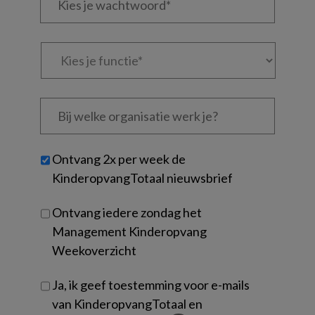
je
*
*
wachtwoord*
*
Kies
je
functie
*
Bij
welke
organisatie
werk
Untitled
Ontvang 2x per week de
je?
KinderopvangTotaal nieuwsbrief
Ontvang iedere zondag het
Management Kinderopvang
Weekoverzicht
Ja, ik geef toestemming voor e-mails
van KinderopvangTotaal en