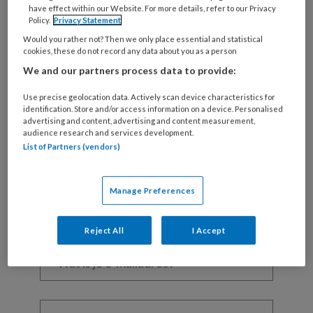
have effect within our Website. For more details, refer to our Privacy
Afgelopen
Policy.
Privacy Statement
Would you rather not? Then we only place essential and statistical
cookies, these do not record any data about you as a person
We and our partners process data to provide:
REGISTREREN
Use precise geolocation data. Actively scan device characteristics for
identification. Store and/or access information on a device. Personalised
Wil je dit artikel lezen?
advertising and content, advertising and content measurement,
audience research and services development.
Maak gratis een account aan en lees 2
List of Partners (vendors)
artikelen gratis per maand
Manage Preferences
Al een account of abonnement?
Log dan in
Reject All
I Accept
Wat
is
je
e-
Kies
mailadres?