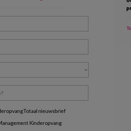
o
p
T
deropvangTotaal nieuwsbrief
 Management Kinderopvang