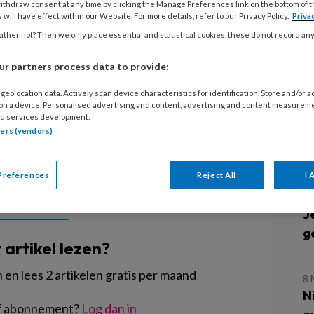
ineerd! Hoe leuk! Uit inzendingen
ithdraw consent at any time by clicking the Manage Preferences link on the bottom of 
15
 will have effect within our Website. For more details, refer to our Privacy Policy.
Priva
door een, voor mij onbekende jury, drie
D
ther not? Then we only place essential and statistical cookies, these do not record an
snel worden er afspraken gemaakt,
P
r partners process data to provide:
filmpje maken. De filmpjes van alle
s
dan online op Kinderopvangtotaal.nl
geolocation data. Actively scan device characteristics for identification. Store and/or 
 on a device. Personalised advertising and content, advertising and content measurem
14
d services development.
C
tners (vendors)
v
Preferences
Reject All
I 
21
EGISTREREN
J
g
t artikel lezen?
en lees 2 artikelen gratis per maand
8
N
of abonnement?
Log dan in