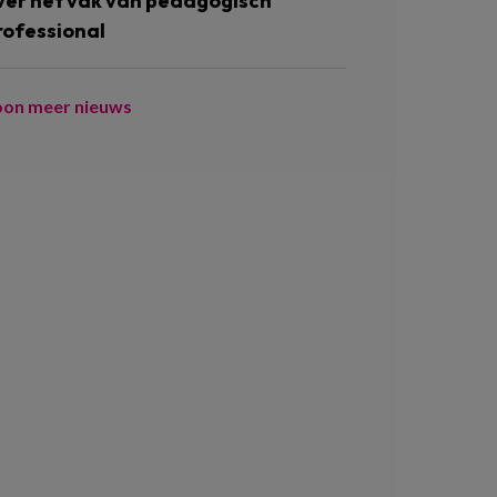
ver het vak van pedagogisch
rofessional
oon meer nieuws