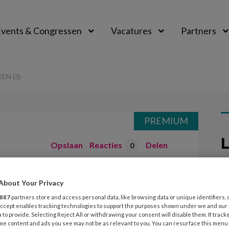
vents & Congressen
Vacatures
Partners
aal
EN (3)
PREMIUM
L
Opslaan
Reacties
Delen
0
nter – Filmpje
2
About Your Privacy
P
887
partners store and access personal data, like browsing data or unique identifiers, 
C
 Accept enables tracking technologies to support the purposes shown under we and our
 to provide. Selecting Reject All or withdrawing your consent will disable them. If track
me content and ads you see may not be as relevant to you. You can resurface this menu