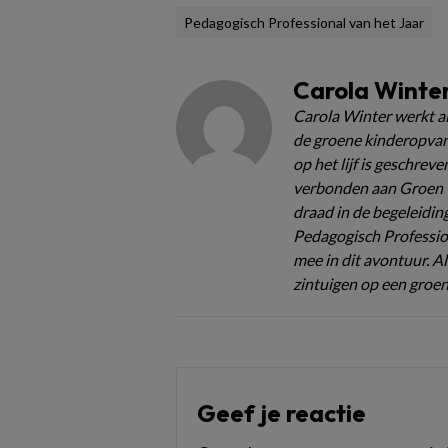
Pedagogisch Professional van het Jaar
Carola Winte
Carola Winter werkt a
de groene kinderopvang
op het lijf is geschreve
verbonden aan Groen C
draad in de begeleidin
Pedagogisch Profession
mee in dit avontuur. Al
zintuigen op een groen
Geef je reactie