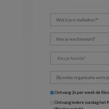
Wat
is
je
e-
Kies
mailadres?
je
*
*
wachtwoord*
*
Kies
je
functie
*
Bij
welke
organisatie
werk
Untitled
Ontvang 2x per week de Kin
je?
Ontvang iedere zondag het
Weekoverzicht