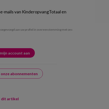
 e-mails van KinderopvangTotaal en
oegevoegd aan uw profiel in overeenstemming met ons
er onze abonnementen
 dit artikel