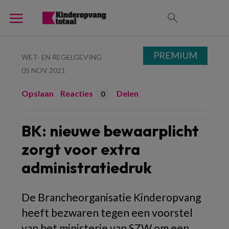
PREMIUM
WET- EN REGELGEVING
05 NOV 2021
Opslaan
Reacties
Delen
0
BK: nieuwe bewaarplicht
zorgt voor extra
administratiedruk
De Brancheorganisatie Kinderopvang
heeft bezwaren tegen een voorstel
van het ministerie van SZW om een