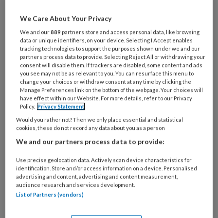
Al een account of abonnement?
Log dan in
We Care About Your Privacy
We and our
889
partners store and access personal data, like browsing
data or unique identifiers, on your device. Selecting I Accept enables
Wat
tracking technologies to support the purposes shown under we and our
is
partners process data to provide. Selecting Reject All or withdrawing your
consent will disable them. If trackers are disabled, some content and ads
je
you see may not be as relevant to you. You can resurface this menu to
e-
change your choices or withdraw consent at any time by clicking the
Kies
Manage Preferences link on the bottom of the webpage. Your choices will
mailadres?
je
have effect within our Website. For more details, refer to our Privacy
*
*
wachtwoord*
*
Policy.
Privacy Statement
Would you rather not? Then we only place essential and statistical
Kies
cookies, these do not record any data about you as a person
je
We and our partners process data to provide:
functie
*
Use precise geolocation data. Actively scan device characteristics for
Bij
identification. Store and/or access information on a device. Personalised
welke
advertising and content, advertising and content measurement,
organisatie
audience research and services development.
List of Partners (vendors)
werk
Untitled
Ontvang 2x per week de
je?