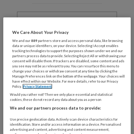
Wat
is
je
e-
We Care About Your Privacy
Kies
mailadres?
je
We and our
889
partners store and access personal data, like browsing
*
*
data or unique identifiers, on your device. Selecting I Accept enables
wachtwoord*
*
tracking technologies to support the purposes shown under we and our
partners process data to provide. Selecting Reject All or withdrawing your
Kies
consent will disable them. If trackers are disabled, some content and ads
je
you see may not be as relevant to you. You can resurface this menu to
change your choices or withdraw consent at any time by clicking the
functie
*
Manage Preferences link on the bottom of the webpage. Your choices will
Bij
have effect within our Website. For more details, refer to our Privacy
Policy.
Privacy Statement
welke
Would you rather not? Then we only place essential and statistical
organisatie
cookies, these do not record any data about you as a person
werk
Untitled
We and our partners process data to provide:
Ontvang 2x per week de
je?
KinderopvangTotaal nieuwsbrief
Use precise geolocation data. Actively scan device characteristics for
identification. Store and/or access information on a device. Personalised
advertising and content, advertising and content measurement,
Ontvang iedere zondag het