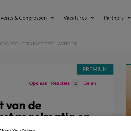
vents & Congressen
Vacatures
Partners
aal
E GROOTOUDERS PAST REGELMATIG OP
PREMIUM
Opslaan
Reacties
Delen
2
t van de
ast regelmatig op
About Your Privacy