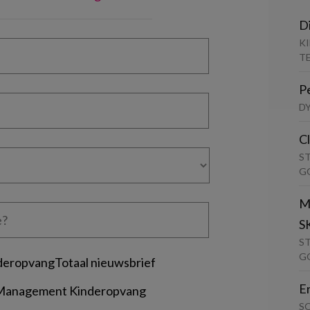
D
K
T
P
D
C
S
G
M
S
S
G
deropvangTotaal nieuwsbrief
E
 Management Kinderopvang
S