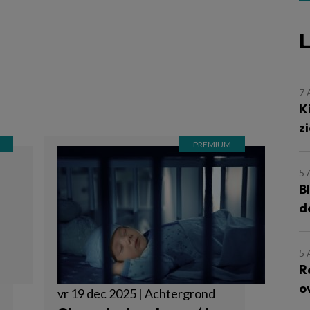
L
7
K
z
5
B
d
5
R
o
vr 19 dec 2025 | Achtergrond