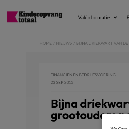
Vakinformatie
E
Kinderopvangtot
HOME
NIEUWS
BIJNA DRIEKWART VAN D
FINANCIËN EN BEDRIJFSVOERING
23 SEP 2013
Bijna driekwar
grootouders p
We Care 