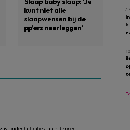
Slaap baby slaap: ‘Je
kunt niet alle
3
I
slaapwensen bij de
k
pp’ers neerleggen’
v
10
B
o
o
T
gastouder betaal je alleen de uren