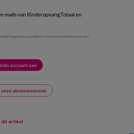
 e-mails van KinderopvangTotaal en
oegevoegd aan uw profiel in overeenstemming met ons
er onze abonnementen
 dit artikel