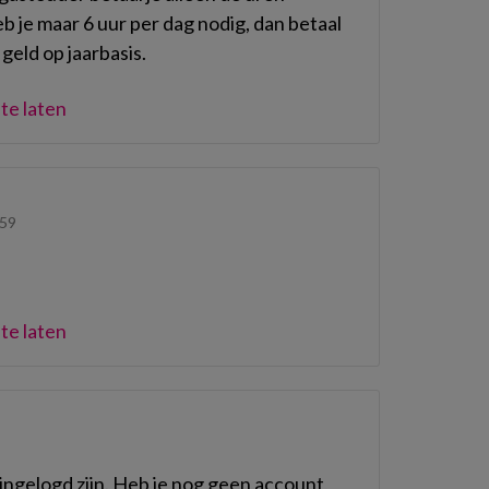
 je maar 6 uur per dag nodig, dan betaal
 geld op jaarbasis.
te laten
59
te laten
ngelogd zijn. Heb je nog geen account,