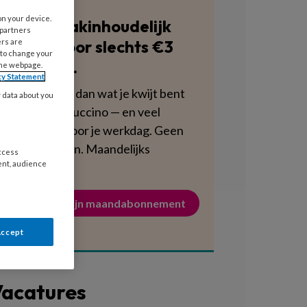
on your device.
Blijf vakinhoudelijk
 partners
scherp voor slechts €3
ers are
 to change your
per week.
the webpage.
cy Statement
Dat is minder dan wat je kwijt bent
y data about you
aan een cappuccino — en veel
voedzamer voor je werkdag. Geen
verplichtingen. Maandelijks
access
ent, audience
opzegbaar.
Activeer mijn maandabonnement
Accept
acatures