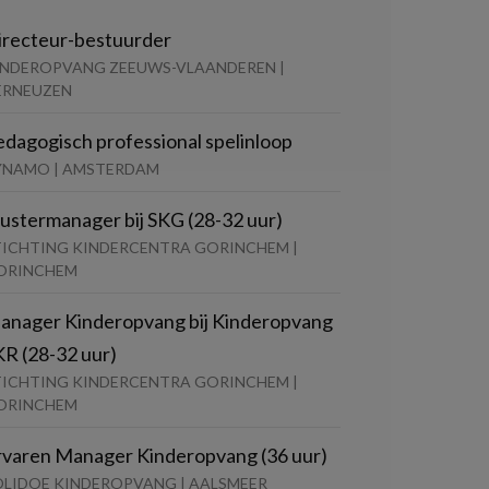
irecteur-bestuurder
INDEROPVANG ZEEUWS-VLAANDEREN |
ERNEUZEN
edagogisch professional spelinloop
YNAMO | AMSTERDAM
lustermanager bij SKG (28-32 uur)
TICHTING KINDERCENTRA GORINCHEM |
ORINCHEM
anager Kinderopvang bij Kinderopvang
KR (28-32 uur)
TICHTING KINDERCENTRA GORINCHEM |
ORINCHEM
rvaren Manager Kinderopvang (36 uur)
OLIDOE KINDEROPVANG | AALSMEER