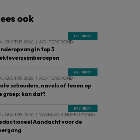
ees ook
 AUGUSTUS 2026
ACHTERGROND
inderopvang in top 3
iekteverzuimberoepen
 AUGUSTUS 2026
ACHTERGROND
lote schouders, navels of tenen op
e groep: kan dat?
 AUGUSTUS 2026
VAKBLAD KINDEROPVANG
edactioneel Aandacht voor de
vergang