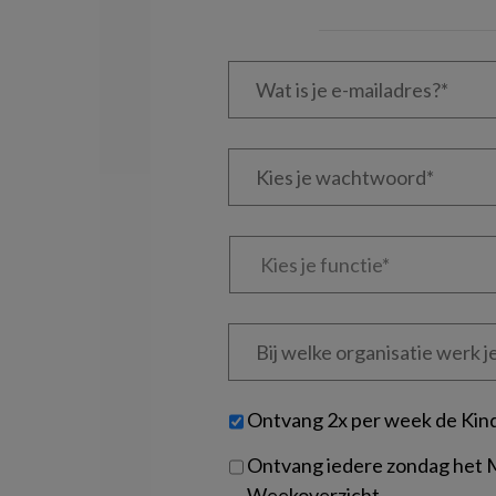
Wat
is
je
e-
Kies
mailadres?
je
*
*
wachtwoord*
*
Kies
je
functie
*
Bij
welke
organisatie
werk
Untitled
Ontvang 2x per week de Kin
je?
Ontvang iedere zondag het
Weekoverzicht