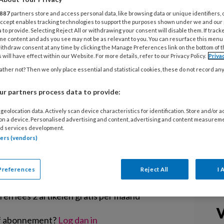
ken ondanks de dure kinderopvang,
887
partners store and access personal data, like browsing data or unique identifiers, 
 dat bijna driekwart van de
 Accept enables tracking technologies to support the purposes shown under we and our
 to provide. Selecting Reject All or withdrawing your consent will disable them. If track
elmatig op hun kleinkinderen past.
me content and ads you see may not be as relevant to you. You can resurface this menu
ithdraw consent at any time by clicking the Manage Preferences link on the bottom of 
dschrift Plus Magazine blijkt dat
 will have effect within our Website. For more details, refer to our Privacy Policy.
Priva
's en oma's één of twee dagen per
ther not? Then we only place essential and statistical cookies, these do not record an
 op de kleinkinderen te passen.
r partners process data to provide:
geolocation data. Actively scan device characteristics for identification. Store and/or 
 on a device. Personalised advertising and content, advertising and content measurem
d services development.
tners (vendors)
EGISTREREN
Preferences
Reject All
I 
t artikel lezen?
en lees 2 artikelen gratis per maand
V
of abonnement?
Log dan in