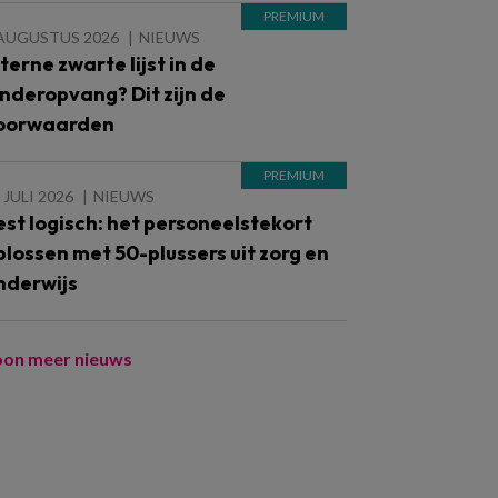
 AUGUSTUS 2026
NIEUWS
nterne zwarte lijst in de
inderopvang? Dit zijn de
oorwaarden
 JULI 2026
NIEUWS
est logisch: het personeelstekort
plossen met 50-plussers uit zorg en
nderwijs
oon meer nieuws