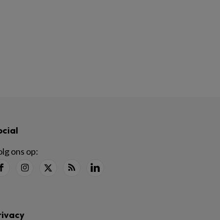
ocial
lg ons op:
rivacy