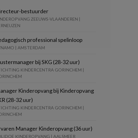
irecteur-bestuurder
INDEROPVANG ZEEUWS-VLAANDEREN |
ERNEUZEN
edagogisch professional spelinloop
YNAMO | AMSTERDAM
lustermanager bij SKG (28-32 uur)
TICHTING KINDERCENTRA GORINCHEM |
ORINCHEM
anager Kinderopvang bij Kinderopvang
KR (28-32 uur)
TICHTING KINDERCENTRA GORINCHEM |
ORINCHEM
rvaren Manager Kinderopvang (36 uur)
OLIDOE KINDEROPVANG | AALSMEER