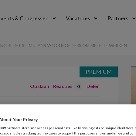
vents & Congressen
Vacatures
Partners
aal
NG BLIJFT STIMULANS VOOR MOEDERS OM MEER TE WERKEN
PREMIUM
Opslaan
Reacties
Delen
0
deropvang blijft
r moeders om
About Your Privacy
n
889
partners store and access personal data, like browsing data or unique identifiers, 
 Accept enables tracking technologies to support the purposes shown under we and our