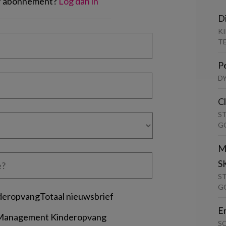
of abonnement?
Log dan in
D
K
T
P
D
C
S
G
M
S
S
G
deropvangTotaal nieuwsbrief
E
 Management Kinderopvang
S