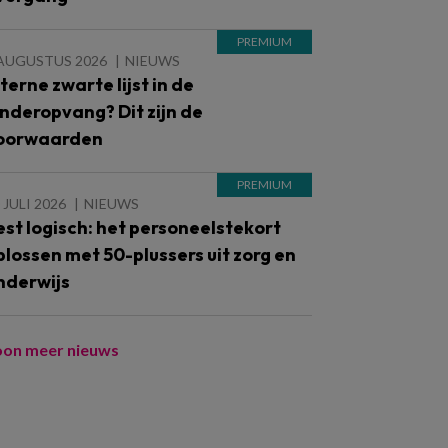
 AUGUSTUS 2026
NIEUWS
nterne zwarte lijst in de
inderopvang? Dit zijn de
oorwaarden
 JULI 2026
NIEUWS
est logisch: het personeelstekort
plossen met 50-plussers uit zorg en
nderwijs
oon meer nieuws