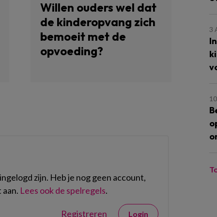
Willen ouders wel dat
de kinderopvang zich
3
bemoeit met de
I
opvoeding?
k
v
10
B
o
o
T
ngelogd zijn. Heb je nog geen account,
 aan.
Lees ook de spelregels
.
Registreren
Login