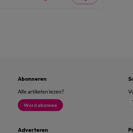
Abonneren
S
Alle artikelen lezen
?
Vo
Word abonnee
Adverteren
P