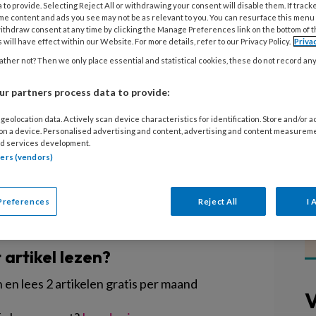
 to provide. Selecting Reject All or withdrawing your consent will disable them. If track
me content and ads you see may not be as relevant to you. You can resurface this menu
ithdraw consent at any time by clicking the Manage Preferences link on the bottom of 
na de komst van het eerste kind en
 will have effect within our Website. For more details, refer to our Privacy Policy.
Priva
hillen tussen mannen en vrouwen.
ther not? Then we only place essential and statistical cookies, these do not record an
bare kinderopvang stimuleert de
r partners process data to provide:
ers, maar hier gaan ook substantiële
 het Centraal Planbureau.
geolocation data. Actively scan device characteristics for identification. Store and/or 
 on a device. Personalised advertising and content, advertising and content measurem
d services development.
tners (vendors)
Preferences
Reject All
I 
EGISTREREN
t artikel lezen?
en lees 2 artikelen gratis per maand
V