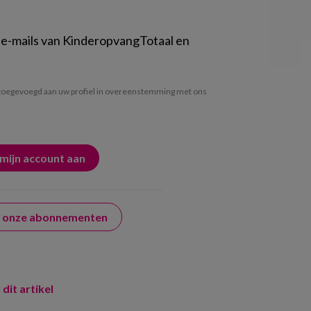
 e-mails van KinderopvangTotaal en
oegevoegd aan uw profiel in overeenstemming met ons
er onze abonnementen
 dit artikel