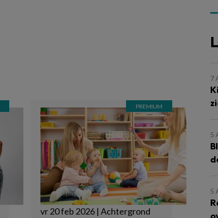
L
7
K
z
5
B
d
5
R
vr 20 feb 2026 | Achtergrond
o