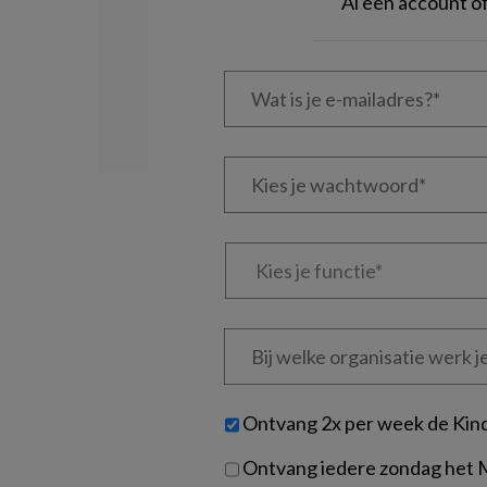
Al een account 
Wat
is
je
e-
Kies
mailadres?
je
*
*
wachtwoord*
*
Kies
je
functie
*
Bij
welke
organisatie
werk
Untitled
Ontvang 2x per week de Kin
je?
Ontvang iedere zondag het