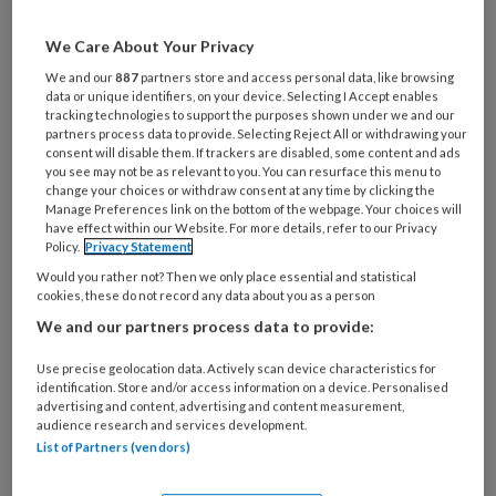
Al een account of abonnement?
Log dan in
We Care About Your Privacy
We and our
887
partners store and access personal data, like browsing
data or unique identifiers, on your device. Selecting I Accept enables
Wat
tracking technologies to support the purposes shown under we and our
is
partners process data to provide. Selecting Reject All or withdrawing your
consent will disable them. If trackers are disabled, some content and ads
je
you see may not be as relevant to you. You can resurface this menu to
e-
change your choices or withdraw consent at any time by clicking the
Kies
mailadres?
Manage Preferences link on the bottom of the webpage. Your choices will
je
have effect within our Website. For more details, refer to our Privacy
*
*
wachtwoord*
*
Policy.
Privacy Statement
Would you rather not? Then we only place essential and statistical
Kies
cookies, these do not record any data about you as a person
je
We and our partners process data to provide:
functie
*
Bij
Use precise geolocation data. Actively scan device characteristics for
identification. Store and/or access information on a device. Personalised
welke
advertising and content, advertising and content measurement,
organisatie
audience research and services development.
werk
List of Partners (vendors)
Untitled
Ontvang 2x per week de
je?