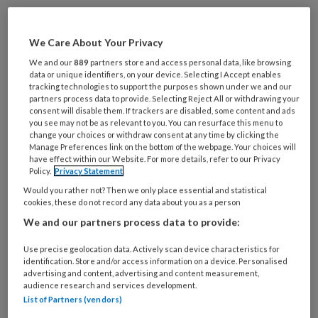
Wil je dit artikel lezen?
Maak gratis een account aan en lees 2
We Care About Your Privacy
artikelen gratis per maand
We and our
889
partners store and access personal data, like browsing
data or unique identifiers, on your device. Selecting I Accept enables
tracking technologies to support the purposes shown under we and our
Al een account of abonnement?
Log dan in
partners process data to provide. Selecting Reject All or withdrawing your
consent will disable them. If trackers are disabled, some content and ads
you see may not be as relevant to you. You can resurface this menu to
change your choices or withdraw consent at any time by clicking the
Wat
Manage Preferences link on the bottom of the webpage. Your choices will
is
have effect within our Website. For more details, refer to our Privacy
je
Policy.
Privacy Statement
e-
Would you rather not? Then we only place essential and statistical
Kies
mailadres?
cookies, these do not record any data about you as a person
je
*
*
We and our partners process data to provide:
wachtwoord*
*
Kies
Use precise geolocation data. Actively scan device characteristics for
identification. Store and/or access information on a device. Personalised
je
advertising and content, advertising and content measurement,
functie
*
audience research and services development.
List of Partners (vendors)
Bij