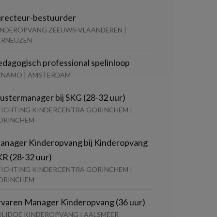
irecteur-bestuurder
INDEROPVANG ZEEUWS-VLAANDEREN |
ERNEUZEN
edagogisch professional spelinloop
YNAMO | AMSTERDAM
lustermanager bij SKG (28-32 uur)
TICHTING KINDERCENTRA GORINCHEM |
ORINCHEM
anager Kinderopvang bij Kinderopvang
KR (28-32 uur)
TICHTING KINDERCENTRA GORINCHEM |
ORINCHEM
rvaren Manager Kinderopvang (36 uur)
OLIDOE KINDEROPVANG | AALSMEER