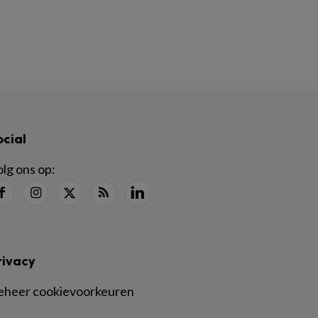
ocial
lg ons op:
rivacy
eheer cookievoorkeuren