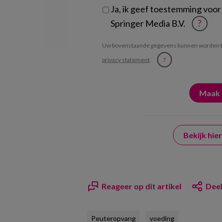
Ja, ik geef toestemming voor
Springer Media B.V.
?
Uw bovenstaande gegevens kunnen worden t
privacy statement
.
?
Bekijk hi
Reageer op dit artikel
Deel
Peuteropvang
voeding