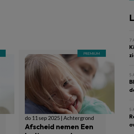
L
7
K
z
5
B
d
5
R
do 11 sep 2025 | Achtergrond
o
Afscheid nemen Een