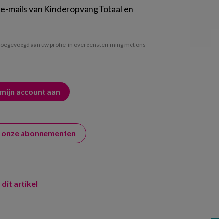
 e-mails van KinderopvangTotaal en
oegevoegd aan uw profiel in overeenstemming met ons
er onze abonnementen
 dit artikel