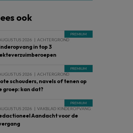
ees ook
 AUGUSTUS 2026
ACHTERGROND
inderopvang in top 3
iekteverzuimberoepen
 AUGUSTUS 2026
ACHTERGROND
lote schouders, navels of tenen op
e groep: kan dat?
 AUGUSTUS 2026
VAKBLAD KINDEROPVANG
edactioneel Aandacht voor de
vergang