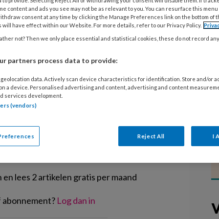
 to provide. Selecting Reject All or withdrawing your consent will disable them. If track
uctuur is de grote veroorzaker van
me content and ads you see may not be as relevant to you. You can resurface this menu
erzoek blijkt dat kinderen het geen
ithdraw consent at any time by clicking the Manage Preferences link on the bottom of 
 will have effect within our Website. For more details, refer to our Privacy Policy.
Priva
 een andere kleur of smaak te
ther not? Then we only place essential and statistical cookies, these do not record an
ructuur anders is, weigeren ze om
r partners process data to provide:
geolocation data. Actively scan device characteristics for identification. Store and/or 
 on a device. Personalised advertising and content, advertising and content measurem
d services development.
tners (vendors)
EGISTREREN
Preferences
Reject All
I 
t artikel lezen?
en lees 2 artikelen gratis per maand
of abonnement?
Log dan in
V