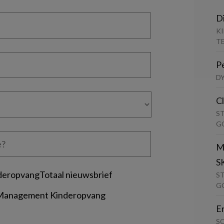
D
K
T
P
D
C
S
G
M
S
deropvangTotaal nieuwsbrief
S
G
 Management Kinderopvang
E
S