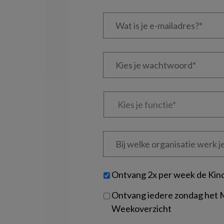
Wat
is
je
e-
Kies
mailadres?
je
*
*
wachtwoord*
*
Kies
je
functie
*
Bij
welke
organisatie
werk
Untitled
Ontvang 2x per week de Kin
je?
Ontvang iedere zondag het
Weekoverzicht