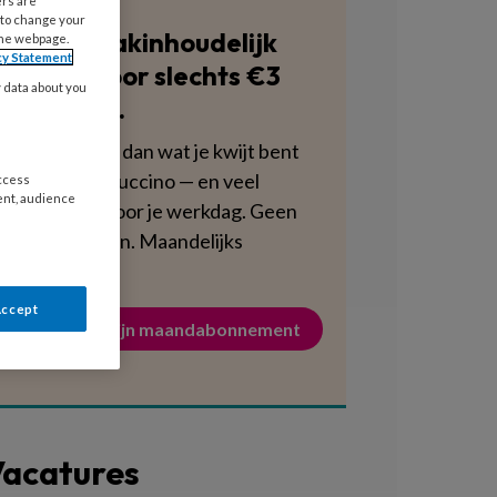
ers are
 to change your
Blijf vakinhoudelijk
the webpage.
cy Statement
scherp voor slechts €3
y data about you
per week.
Dat is minder dan wat je kwijt bent
aan een cappuccino — en veel
access
ent, audience
voedzamer voor je werkdag. Geen
verplichtingen. Maandelijks
opzegbaar.
Accept
Activeer mijn maandabonnement
acatures