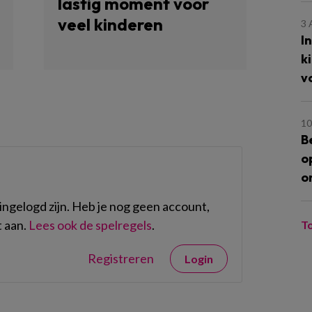
lastig moment voor
veel kinderen
3
I
k
v
10
B
o
o
ngelogd zijn. Heb je nog geen account,
 aan.
Lees ook de spelregels
.
T
Registreren
Login