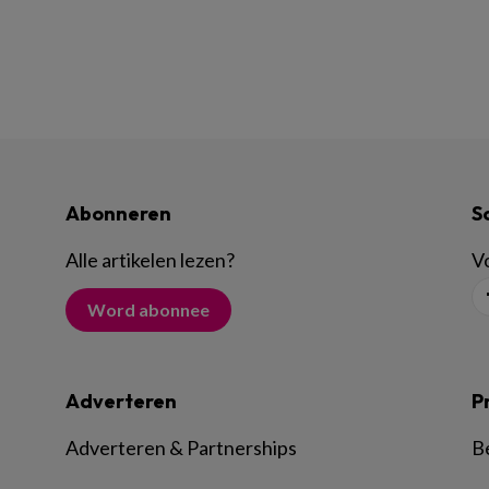
Abonneren
S
Alle artikelen lezen
?
Vo
Word abonnee
Adverteren
P
Adverteren & Partnerships
B