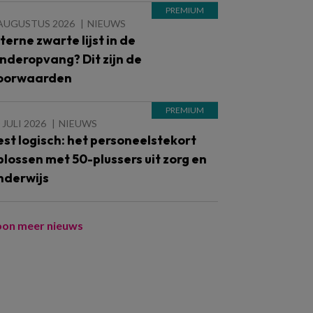
 AUGUSTUS 2026
NIEUWS
nterne zwarte lijst in de
inderopvang? Dit zijn de
oorwaarden
 JULI 2026
NIEUWS
est logisch: het personeelstekort
plossen met 50-plussers uit zorg en
nderwijs
oon meer nieuws