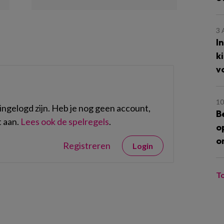
3
I
k
v
10
ngelogd zijn. Heb je nog geen account,
B
 aan.
Lees ook de spelregels
.
o
o
Registreren
Login
T