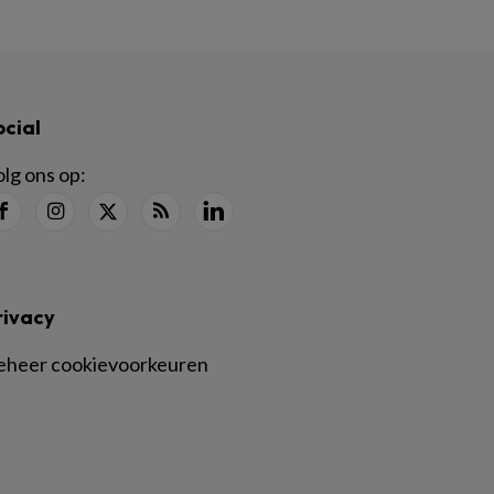
ocial
lg ons op:
rivacy
eheer cookievoorkeuren