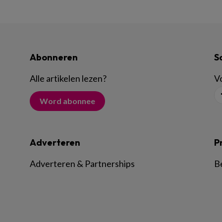
Abonneren
S
Alle artikelen lezen
?
Vo
Word abonnee
Adverteren
P
Adverteren & Partnerships
B