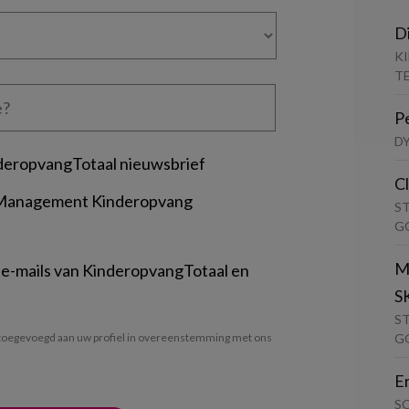
D
K
T
P
D
deropvangTotaal nieuwsbrief
C
 Management Kinderopvang
S
G
M
 e-mails van KinderopvangTotaal en
S
S
G
oegevoegd aan uw profiel in overeenstemming met ons
E
S