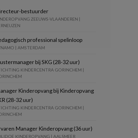
irecteur-bestuurder
INDEROPVANG ZEEUWS-VLAANDEREN |
ERNEUZEN
edagogisch professional spelinloop
YNAMO | AMSTERDAM
lustermanager bij SKG (28-32 uur)
TICHTING KINDERCENTRA GORINCHEM |
ORINCHEM
anager Kinderopvang bij Kinderopvang
KR (28-32 uur)
TICHTING KINDERCENTRA GORINCHEM |
ORINCHEM
rvaren Manager Kinderopvang (36 uur)
OLIDOE KINDEROPVANG | AALSMEER