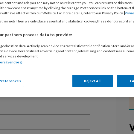
me content and ads you see may not be as relevant to you. You can resurface this menu
ithdraw consent at any time by clicking the Manage Preferences link on the bottom of 
 will have effect within our Website. For more details, refer to our Privacy Policy.
Priva
ther not? Then we only place essential and statistical cookies, these do not record an
EGISTREREN
r partners process data to provide:
t artikel lezen?
geolocation data. Actively scan device characteristics for identification. Store and/or 
 on a device. Personalised advertising and content, advertising and content measurem
en lees 2 artikelen gratis per maand
d services development.
tners (vendors)
of abonnement?
Log dan in
Preferences
Reject All
I 
V