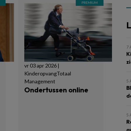
L
7
K
z
vr 03 apr 2026 |
KinderopvangTotaal
Management
5
B
Ondertussen online
d
5
R
o