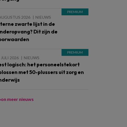
 AUGUSTUS 2026
NIEUWS
nterne zwarte lijst in de
inderopvang? Dit zijn de
oorwaarden
 JULI 2026
NIEUWS
est logisch: het personeelstekort
plossen met 50-plussers uit zorg en
nderwijs
oon meer nieuws