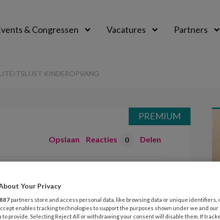
vents & Congressen
Vacatures
Partners
aal
ITEITSLIJST KINDEROPVANG
PREMIUM
Opslaan
Reacties
Delen
0
t kwaliteitslijst
About Your Privacy
887
partners store and access personal data, like browsing data or unique identifiers, 
 Accept enables tracking technologies to support the purposes shown under we and our
 to provide. Selecting Reject All or withdrawing your consent will disable them. If track