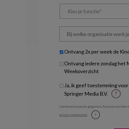
Kies
je
functie
*
Bij
welke
organisatie
werk
Untitled
Ontvang 2x per week de Kin
je?
Ontvang iedere zondag het
Weekoverzicht
Ja, ik geef toestemming voor
Springer Media B.V.
?
Uw bovenstaande gegevens kunnen worden t
privacy statement
.
?