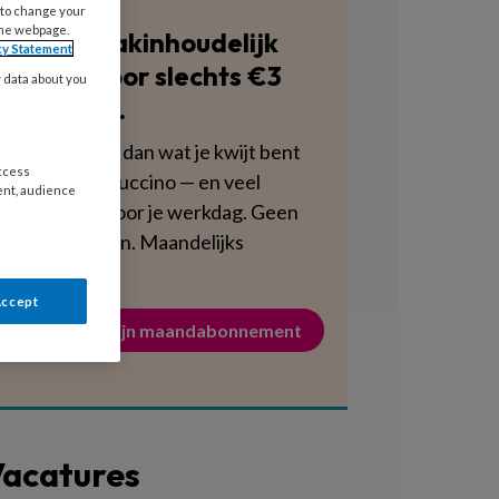
 to change your
the webpage.
Blijf vakinhoudelijk
cy Statement
scherp voor slechts €3
y data about you
per week.
Dat is minder dan wat je kwijt bent
access
aan een cappuccino — en veel
ent, audience
voedzamer voor je werkdag. Geen
verplichtingen. Maandelijks
opzegbaar.
Accept
Activeer mijn maandabonnement
acatures