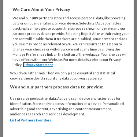
We Care About Your Privacy
Wil je dit artikel lezen?
We and our
889
partners store and access personal data, like browsing
data or unique identifiers, on your device. Selecting I Accept enables
Maak gratis een account aan en lees 2
tracking technologies to support the purposes shown under we and our
artikelen gratis per maand
partners process data to provide. Selecting Reject All or withdrawing your
consent will disable them. If trackers are disabled, some content and ads
you see may not be as relevant to you. You can resurface this menu to
Al een account of abonnement?
Log dan in
change your choices or withdraw consent at any time by clicking the
Manage Preferences link on the bottom of the webpage. Your choices will
have effect within our Website. For more details, refer to our Privacy
Policy.
Privacy Statement
Wat
is
Would you rather not? Then we only place essential and statistical
cookies, these do not record any data about you as a person
je
e-
We and our partners process data to provide:
Kies
mailadres?
je
Use precise geolocation data. Actively scan device characteristics for
*
*
wachtwoord*
*
identification. Store and/or access information on a device. Personalised
advertising and content, advertising and content measurement,
Kies
audience research and services development.
List of Partners (vendors)
je
functie
*