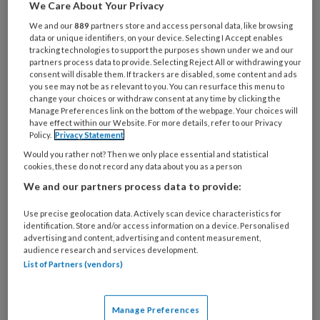
We Care About Your Privacy
je
We and our
889
partners store and access personal data, like browsing
e-
Kies
data or unique identifiers, on your device. Selecting I Accept enables
mailadres?
tracking technologies to support the purposes shown under we and our
je
*
*
partners process data to provide. Selecting Reject All or withdrawing your
wachtwoord*
*
consent will disable them. If trackers are disabled, some content and ads
you see may not be as relevant to you. You can resurface this menu to
Kies
change your choices or withdraw consent at any time by clicking the
je
Manage Preferences link on the bottom of the webpage. Your choices will
have effect within our Website. For more details, refer to our Privacy
functie
*
Policy.
Privacy Statement
Bij
Would you rather not? Then we only place essential and statistical
welke
cookies, these do not record any data about you as a person
organisatie
We and our partners process data to provide:
werk
Untitled
Ontvang 2x per week de
Use precise geolocation data. Actively scan device characteristics for
je?
identification. Store and/or access information on a device. Personalised
KinderopvangTotaal nieuwsbrief
advertising and content, advertising and content measurement,
audience research and services development.
List of Partners (vendors)
Ontvang iedere zondag het
Management Kinderopvang
Weekoverzicht
Manage Preferences