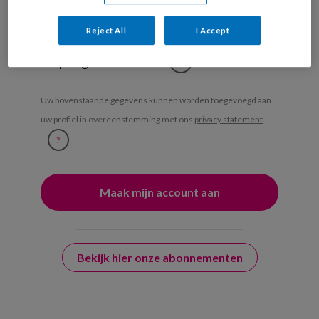
Ja, ik geef toestemming voor e-mails
Reject All
I Accept
van KinderopvangTotaal en
Springer Media B.V.
?
Uw bovenstaande gegevens kunnen worden toegevoegd aan
uw profiel in overeenstemming met ons
privacy statement
.
?
Bekijk hier onze abonnementen