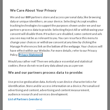
artikelen gratis per maand
We Care About Your Privacy
Al een account of abonnement?
Log dan in
We and our
889
partners store and access personal data, like browsing
data or unique identifiers, on your device. Selecting I Accept enables
tracking technologies to support the purposes shown under we and our
partners process data to provide. Selecting Reject All or withdrawing your
Wat
consent will disable them. If trackers are disabled, some content and ads
is
you see may not be as relevant to you. You can resurface this menu to
je
change your choices or withdraw consent at any time by clicking the
Manage Preferences link on the bottom of the webpage. Your choices will
e-
Kies
have effect within our Website. For more details, refer to our Privacy
mailadres?
Policy.
Privacy Statement
je
*
*
wachtwoord*
*
Would you rather not? Then we only place essential and statistical
cookies, these do not record any data about you as a person
Kies
We and our partners process data to provide:
je
functie
*
Use precise geolocation data. Actively scan device characteristics for
identification. Store and/or access information on a device. Personalised
Bij
advertising and content, advertising and content measurement,
welke
audience research and services development.
List of Partners (vendors)
organisatie
werk
Untitled