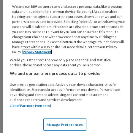
functie
*
We and our
889
partners store and access personal data, like browsing
data or unique identifiers, on your device. Selecting I Accept enables
Bij
tracking technologies to support the purposes shown under we and our
welke
partners process data to provide. Selecting Reject All or withdrawing your
organisatie
consent will disable them. If trackers are disabled, some content and ads
you see may not be as relevant to you. You can resurface this menu to
werk
Untitled
change your choices or withdraw consent at any time by clicking the
Ontvang 2x per week de
je?
Manage Preferences link on the bottom of the webpage. Your choices will
KinderopvangTotaal nieuwsbrief
have effect within our Website. For more details, refer to our Privacy
Policy.
Privacy Statement
Would you rather not? Then we only place essential and statistical
Ontvang iedere zondag het
cookies, these do not record any data about you as a person
Management Kinderopvang
We and our partners process data to provide:
Weekoverzicht
Use precise geolocation data. Actively scan device characteristics for
identification. Store and/or access information on a device. Personalised
Ja, ik geef toestemming voor e-mails
advertising and content, advertising and content measurement,
van KinderopvangTotaal en
audience research and services development.
List of Partners (vendors)
Springer Media B.V.
?
Manage Preferences
Uw bovenstaande gegevens kunnen worden toegevoegd aan