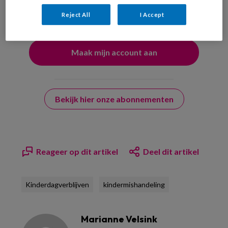
uw profiel in overeenstemming met ons
privacy statement
.
Reject All
I Accept
?
Bekijk hier onze abonnementen
Reageer op dit artikel
Deel dit artikel
Kinderdagverblijven
kindermishandeling
Marianne Velsink