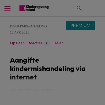
PREMIUM
KINDERMISHANDELING
12 APR 2011
Opslaan
Reacties
Delen
0
Aangifte
kindermishandeling via
internet
Jeugdzorgmedewerkers