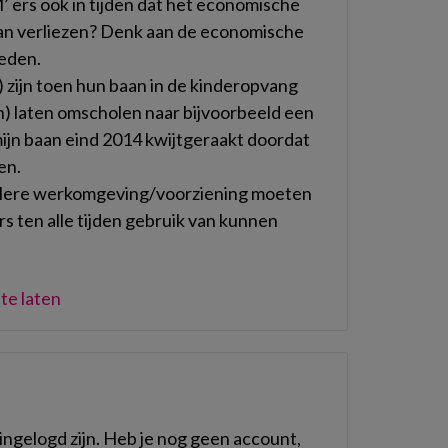
 ers ook in tijden dat het economische
baan verliezen? Denk aan de economische
leden.
s) zijn toen hun baan in de kinderopvang
) laten omscholen naar bijvoorbeeld een
 mijn baan eind 2014 kwijtgeraakt doordat
en.
elere werkomgeving/voorziening moeten
 ten alle tijden gebruik van kunnen
te laten
ngelogd zijn. Heb je nog geen account,