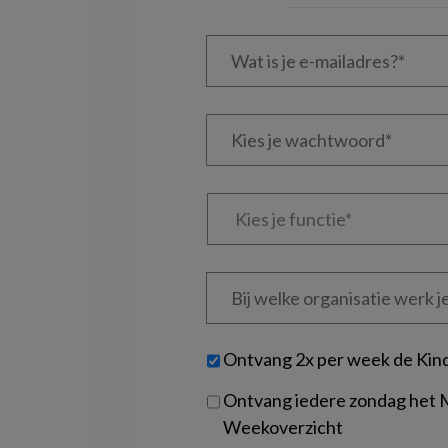
Wat
is
je
e-
Kies
mailadres?
je
*
*
wachtwoord*
*
Kies
je
functie
*
Bij
welke
organisatie
werk
Untitled
Ontvang 2x per week de Kin
je?
Ontvang iedere zondag het
Weekoverzicht