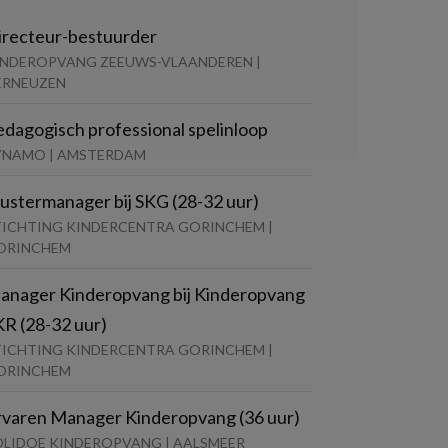
irecteur-bestuurder
INDEROPVANG ZEEUWS-VLAANDEREN |
ERNEUZEN
edagogisch professional spelinloop
YNAMO | AMSTERDAM
lustermanager bij SKG (28-32 uur)
TICHTING KINDERCENTRA GORINCHEM |
ORINCHEM
anager Kinderopvang bij Kinderopvang
KR (28-32 uur)
TICHTING KINDERCENTRA GORINCHEM |
ORINCHEM
rvaren Manager Kinderopvang (36 uur)
OLIDOE KINDEROPVANG | AALSMEER