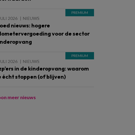
JULI 2026
NIEUWS
oed nieuws: hogere
ilometervergoeding voor de sector
inderopvang
JULI 2026
NIEUWS
zp’ers in de kinderopvang: waarom
e écht stoppen (of blijven)
oon meer nieuws