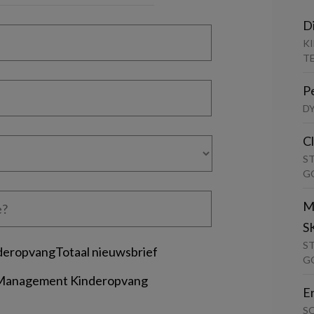
D
K
T
P
D
C
S
G
M
S
S
deropvangTotaal nieuwsbrief
G
 Management Kinderopvang
E
S