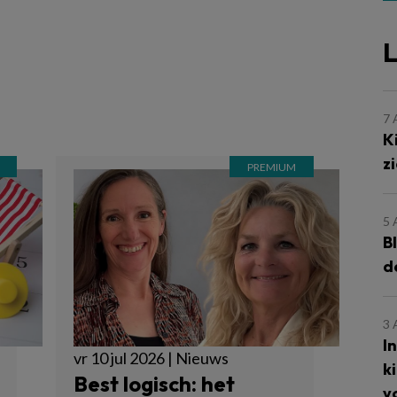
L
7
K
z
5
B
d
3
I
vr 10 jul 2026 | Nieuws
k
Best logisch: het
v