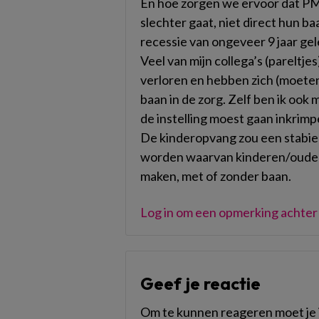
En hoe zorgen we ervoor dat PM’
slechter gaat, niet direct hun 
recessie van ongeveer 9 jaar ge
Veel van mijn collega’s (pareltje
verloren en hebben zich (moeten
baan in de zorg. Zelf ben ik ook
de instelling moest gaan inkrimp
De kinderopvang zou een stabi
worden waarvan kinderen/ouders
maken, met of zonder baan.
Log in om een opmerking achter 
Geef je reactie
Om te kunnen reageren moet je i