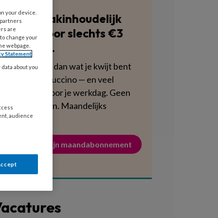
on your device.
Blijf vakinhoudelijk
 partners
scherp voor slechts €3
ers are
 to change your
per week.
the webpage.
cy Statement
Dat is minder dan wat je kwijt bent
y data about you
aan een cappuccino — en veel
voedzamer voor je werkdag. Geen
verplichtingen. Maandelijks
access
ent, audience
opzegbaar.
Activeer mijn maandabonnement
Accept
acatures