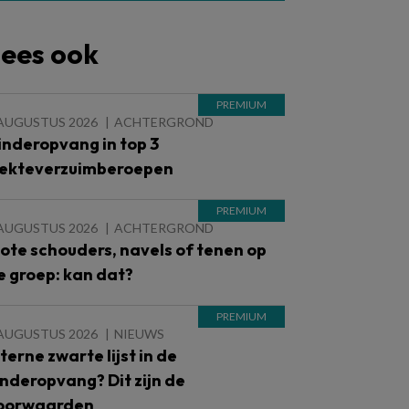
ees ook
 AUGUSTUS 2026
ACHTERGROND
inderopvang in top 3
iekteverzuimberoepen
 AUGUSTUS 2026
ACHTERGROND
lote schouders, navels of tenen op
e groep: kan dat?
 AUGUSTUS 2026
NIEUWS
nterne zwarte lijst in de
inderopvang? Dit zijn de
oorwaarden