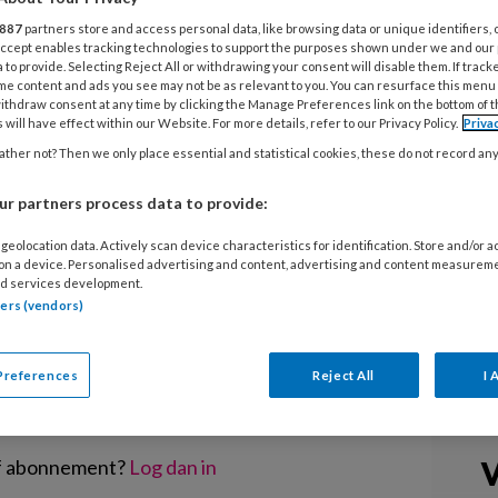
887
partners store and access personal data, like browsing data or unique identifiers, 
 Accept enables tracking technologies to support the purposes shown under we and our
inderopvang is verder gestegen. 71
 to provide. Selecting Reject All or withdrawing your consent will disable them. If track
organisaties heeft nu een tekort aan
me content and ads you see may not be as relevant to you. You can resurface this menu
ithdraw consent at any time by clicking the Manage Preferences link on the bottom of 
 van 15 procent sinds mei. In de bso
 will have effect within our Website. For more details, refer to our Privacy Policy.
Priva
nog groter.
ther not? Then we only place essential and statistical cookies, these do not record an
r partners process data to provide:
geolocation data. Actively scan device characteristics for identification. Store and/or 
 on a device. Personalised advertising and content, advertising and content measurem
d services development.
tners (vendors)
EGISTREREN
t artikel lezen?
Preferences
Reject All
I 
en lees 2 artikelen gratis per maand
V
of abonnement?
Log dan in