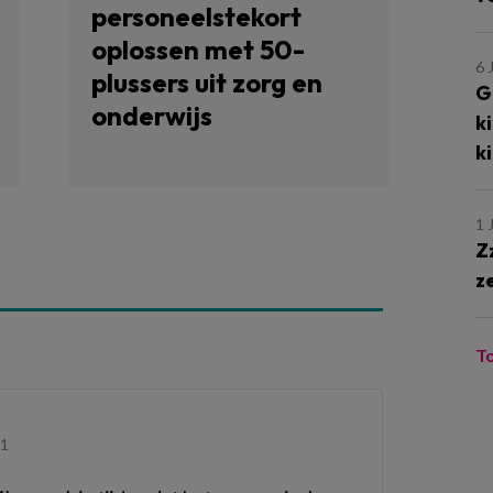
personeelstekort
oplossen met 50-
6 
plussers uit zorg en
G
onderwijs
k
k
1 
Z
z
T
41