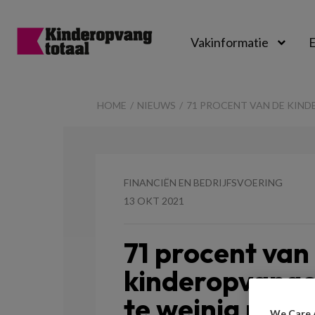
Vakinformatie
E
Kinderopvangtot
HOME
NIEUWS
71 PROCENT VAN DE KIN
FINANCIËN EN BEDRIJFSVOERING
13 OKT 2021
71 procent van
kinderopvango
te weinig pers
We Care 