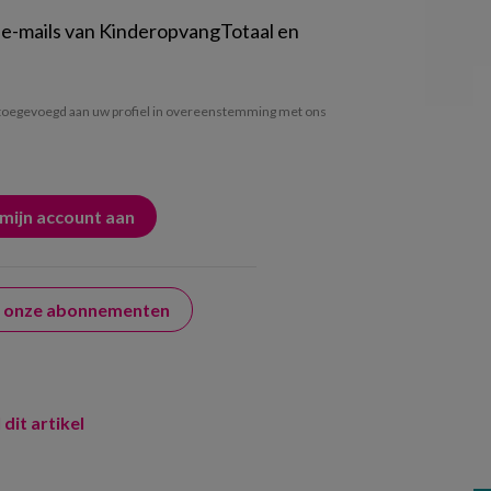
 e-mails van KinderopvangTotaal en
oegevoegd aan uw profiel in overeenstemming met ons
er onze abonnementen
 dit artikel