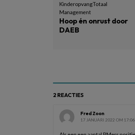
KinderopvangTotaal
Management
Hoop én onrust door
DAEB
2 REACTIES
Fred Zoon
17 JANUARI 2022 OM 17:06
Als een een aantal PMers positie