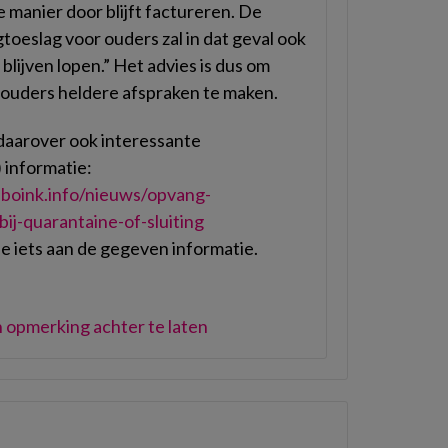
 manier door blijft factureren. De
oeslag voor ouders zal in dat geval ook
lijven lopen.” Het advies is dus om
 ouders heldere afspraken te maken.
daarover ook interessante
 informatie:
boink.info/nieuws/opvang-
ij-quarantaine-of-sluiting
je iets aan de gegeven informatie.
 opmerking achter te laten