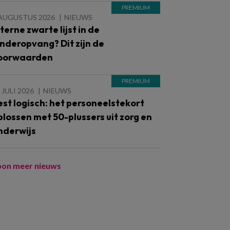
 AUGUSTUS 2026
NIEUWS
nterne zwarte lijst in de
inderopvang? Dit zijn de
oorwaarden
 JULI 2026
NIEUWS
est logisch: het personeelstekort
plossen met 50-plussers uit zorg en
nderwijs
oon meer nieuws