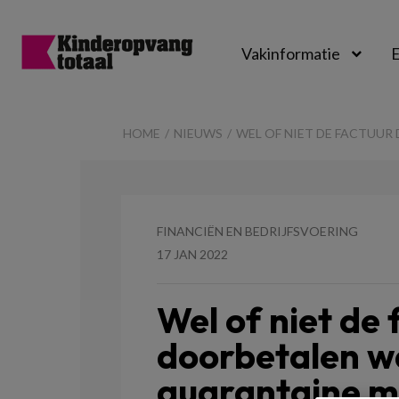
Vakinformatie
E
Kinderopvangtot
HOME
NIEUWS
WEL OF NIET DE FACTUU
FINANCIËN EN BEDRIJFSVOERING
17 JAN 2022
Wel of niet de 
doorbetalen w
quarantaine m