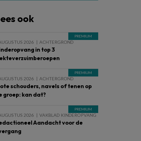
ees ook
 AUGUSTUS 2026
ACHTERGROND
inderopvang in top 3
iekteverzuimberoepen
 AUGUSTUS 2026
ACHTERGROND
lote schouders, navels of tenen op
e groep: kan dat?
 AUGUSTUS 2026
VAKBLAD KINDEROPVANG
edactioneel Aandacht voor de
vergang