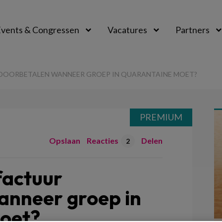
vents & Congressen
Vacatures
Partners
aal
R DOORBETALEN WANNEER GROEP IN QUARANTAINE MOET?
PREMIUM
Opslaan
Reacties
Delen
2
factuur
anneer groep in
oet?