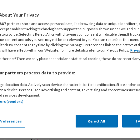
en in de kinderopvang moet de groep
About Your Privacy
ekent dit voor het doorbetalen van
887
partners store and access personal data, like browsing data or unique identifiers, 
 Accept enables tracking technologies to support the purposes shown under we and our
neer er vanwege quarantaine geen
 to provide. Selecting Reject All or withdrawing your consent will disable them. If track
me content and ads you see may not be as relevant to you. You can resurface this menu
 Moeten zij die wel of niet
ithdraw consent at any time by clicking the Manage Preferences link on the bottom of 
 will have effect within our Website. For more details, refer to our Privacy Policy.
Priva
ther not? Then we only place essential and statistical cookies, these do not record an
r partners process data to provide:
geolocation data. Actively scan device characteristics for identification. Store and/or 
 on a device. Personalised advertising and content, advertising and content measurem
d services development.
EGISTREREN
tners (vendors)
t artikel lezen?
Preferences
Reject All
I 
en lees 2 artikelen gratis per maand
V