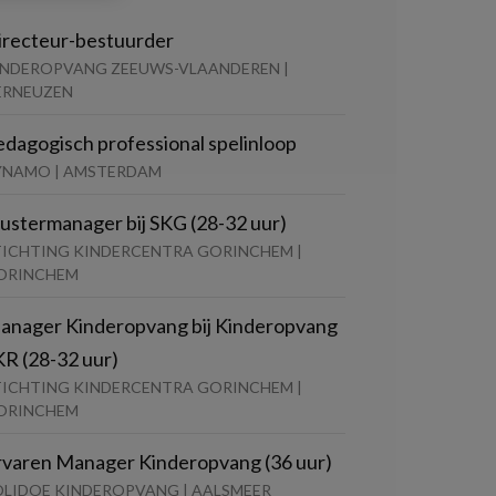
irecteur-bestuurder
INDEROPVANG ZEEUWS-VLAANDEREN |
ERNEUZEN
edagogisch professional spelinloop
YNAMO | AMSTERDAM
lustermanager bij SKG (28-32 uur)
TICHTING KINDERCENTRA GORINCHEM |
ORINCHEM
anager Kinderopvang bij Kinderopvang
KR (28-32 uur)
TICHTING KINDERCENTRA GORINCHEM |
ORINCHEM
rvaren Manager Kinderopvang (36 uur)
OLIDOE KINDEROPVANG | AALSMEER