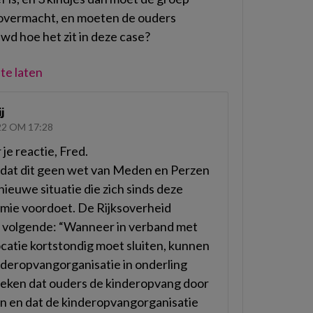
r overmacht, en moeten de ouders
wd hoe het zit in deze case?
te laten
j
22 OM 17:28
je reactie, Fred.
s dat dit geen wet van Meden en Perzen
 nieuwe situatie die zich sinds deze
ie voordoet. De Rijksoverheid
t volgende: “Wanneer in verband met
catie kortstondig moet sluiten, kunnen
nderopvangorganisatie in onderling
reken dat ouders de kinderopvang door
en en dat de kinderopvangorganisatie