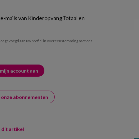
 e-mails van KinderopvangTotaal en
oegevoegd aan uw profiel in overeenstemming met ons
er onze abonnementen
 dit artikel