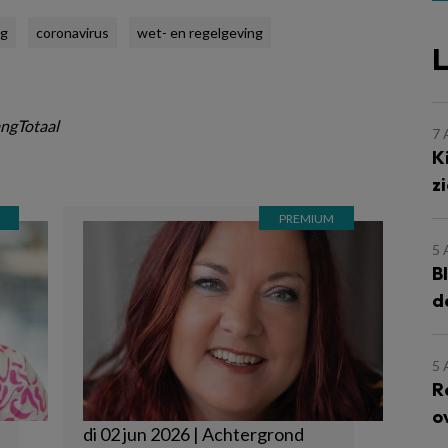
ng
coronavirus
wet- en regelgeving
L
ngTotaal
7
K
z
5
B
d
5
R
o
di 02 jun 2026 | Achtergrond