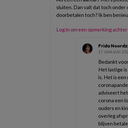
sluiten. Dan valt dat toch onde
doorbetalen toch? Ik ben benieu
Log in om een opmerking achter 
Frida Noordzi
17 JANUARI 20
Bedankt voor 
Het lastige i
is. Het is een
coronapandem
adviseert he
corona een lo
ouders en ki
overleg afsp
blijven betal