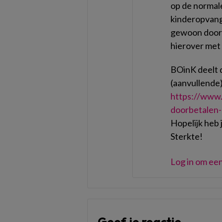
op de normale
kinderopvangt
gewoon door b
hierover met
BOinK deelt 
(aanvullende)
https://www.
doorbetalen-b
Hopelijk heb 
Sterkte!
Log in om een
Geef je reactie