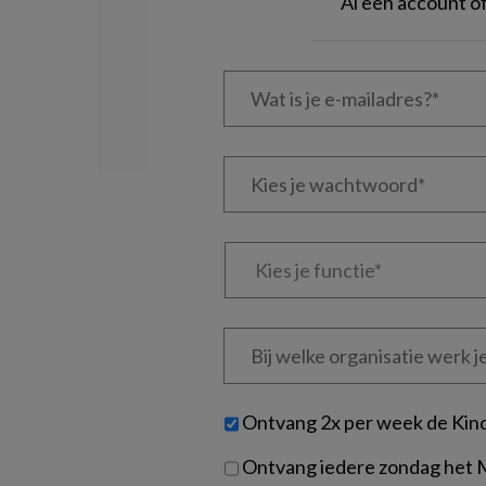
Al een account 
Wat
is
je
e-
Kies
mailadres?
je
*
*
wachtwoord*
*
Kies
je
functie
*
Bij
welke
organisatie
werk
Untitled
Ontvang 2x per week de Kin
je?
Ontvang iedere zondag het