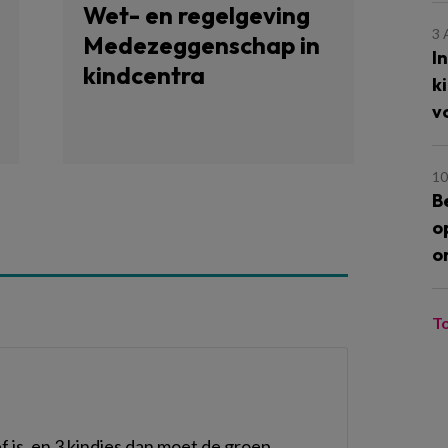
Wet- en regelgeving
3
Medezeggenschap in
I
kindcentra
k
v
10
B
o
o
T
f is, en 3 kindjes dan moet de groep