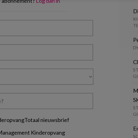
of abonnement?
Log dan in
D
K
T
P
D
C
S
G
M
S
S
G
deropvangTotaal nieuwsbrief
E
 Management Kinderopvang
S