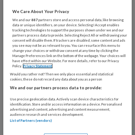
We Care About Your Privacy
Al een account of abonnement?
Log dan in
We and our
887
partners store and access personal data, like browsing
data or unique identifiers, on your device. Selecting I Accept enables
Wat
tracking technologies to support the purposes shown under we and our
partners process data to provide. Selecting Reject All or withdrawing your
is
consent will disable them. If trackers are disabled, some content and ads
je
you see may not be as relevant to you. You can resurface this menu to
e-
change your choices or withdraw consent at any time by clicking the
Kies
Manage Preferences link on the bottom of the webpage. Your choices will
mailadres?
je
have effect within our Website. For more details, refer to our Privacy
*
*
Policy.
Privacy Statement
wachtwoord*
*
Would you rather not? Then we only place essential and statistical
Kies
cookies, these do not record any data about you as a person
je
We and our partners process data to provide:
functie
*
Use precise geolocation data. Actively scan device characteristics for
Bij
identification. Store and/or access information on a device. Personalised
welke
advertising and content, advertising and content measurement,
audience research and services development.
organisatie
List of Partners (vendors)
werk
Untitled
Ontvang 2x per week de
je?