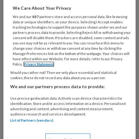
artikelen gratis per maand
We Care About Your Privacy
We and our
887
partners store and access personal data, like browsing
Al een account of abonnement?
Log dan in
data or unique identifiers, on your device. Selecting I Accept enables
tracking technologies to support the purposes shown under we and our
partners process data to provide. Selecting Reject All or withdrawing your
consent will disable them. If trackers are disabled, some content and ads
Wat
you see may not be as relevant to you. You can resurface this menu to
is
change your choices or withdraw consent at any time by clicking the
je
Manage Preferences link on the bottom of the webpage. Your choices will
have effect within our Website. For more details, refer to our Privacy
e-
Kies
Policy.
Privacy Statement
mailadres?
je
Would you rather not? Then we only place essential and statistical
*
*
wachtwoord*
*
cookies, these do not record any data about you as a person
We and our partners process data to provide:
Kies
je
Use precise geolocation data. Actively scan device characteristics for
functie
*
identification. Store and/or access information on a device. Personalised
advertising and content, advertising and content measurement,
Bij
audience research and services development.
welke
List of Partners (vendors)
organisatie
werk
Untitled