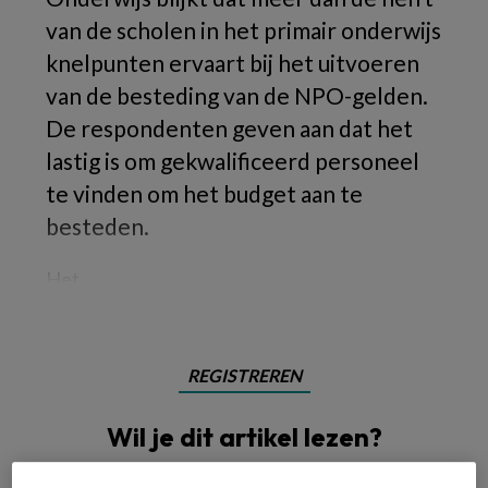
van de scholen in het primair onderwijs
knelpunten ervaart bij het uitvoeren
van de besteding van de NPO-gelden.
De respondenten geven aan dat het
lastig is om gekwalificeerd personeel
te vinden om het budget aan te
besteden.
Het
REGISTREREN
Wil je dit artikel lezen?
Maak gratis een account aan en lees 2