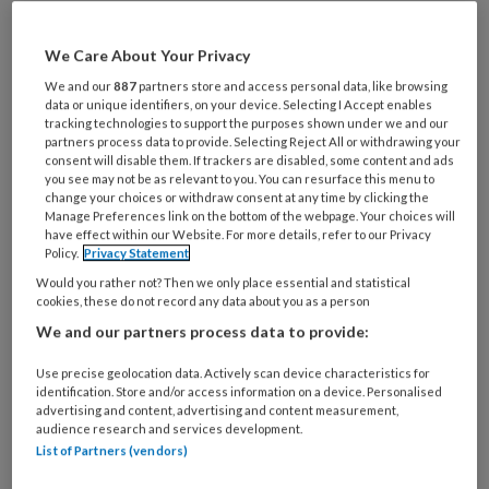
Al een account of abonnement?
Log dan in
We Care About Your Privacy
We and our
887
partners store and access personal data, like browsing
Wat
data or unique identifiers, on your device. Selecting I Accept enables
tracking technologies to support the purposes shown under we and our
is
partners process data to provide. Selecting Reject All or withdrawing your
je
consent will disable them. If trackers are disabled, some content and ads
e-
you see may not be as relevant to you. You can resurface this menu to
Kies
change your choices or withdraw consent at any time by clicking the
mailadres?
je
Manage Preferences link on the bottom of the webpage. Your choices will
*
*
have effect within our Website. For more details, refer to our Privacy
wachtwoord*
*
Policy.
Privacy Statement
Kies
Would you rather not? Then we only place essential and statistical
je
cookies, these do not record any data about you as a person
functie
*
We and our partners process data to provide:
Bij
Use precise geolocation data. Actively scan device characteristics for
welke
identification. Store and/or access information on a device. Personalised
advertising and content, advertising and content measurement,
organisatie
audience research and services development.
werk
Untitled
List of Partners (vendors)
Ontvang 2x per week de
je?