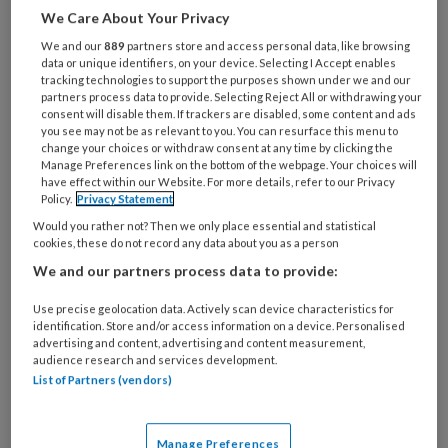
artikelen gratis per maand
We Care About Your Privacy
We and our
889
partners store and access personal data, like browsing
Al een account of abonnement?
Log dan in
data or unique identifiers, on your device. Selecting I Accept enables
tracking technologies to support the purposes shown under we and our
partners process data to provide. Selecting Reject All or withdrawing your
consent will disable them. If trackers are disabled, some content and ads
Wat
you see may not be as relevant to you. You can resurface this menu to
is
change your choices or withdraw consent at any time by clicking the
Manage Preferences link on the bottom of the webpage. Your choices will
je
have effect within our Website. For more details, refer to our Privacy
e-
Policy.
Privacy Statement
Kies
mailadres?
je
Would you rather not? Then we only place essential and statistical
*
*
cookies, these do not record any data about you as a person
wachtwoord*
*
We and our partners process data to provide:
Kies
je
Use precise geolocation data. Actively scan device characteristics for
identification. Store and/or access information on a device. Personalised
functie
*
advertising and content, advertising and content measurement,
audience research and services development.
Bij
List of Partners (vendors)
welke
organisatie
werk
Untitled
Manage Preferences