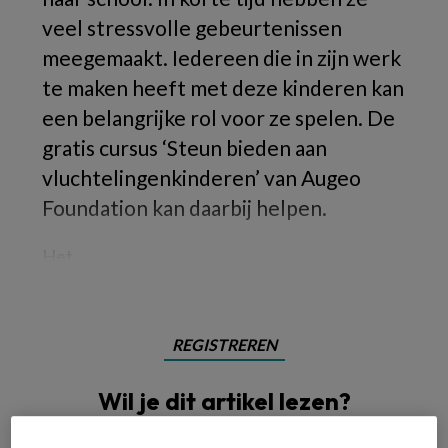
veel stressvolle gebeurtenissen
meegemaakt. Iedereen die in zijn werk
te maken heeft met deze kinderen kan
een belangrijke rol voor ze spelen. De
gratis cursus ‘Steun bieden aan
vluchtelingenkinderen’ van Augeo
Foundation kan daarbij helpen.
Het
REGISTREREN
Wil je dit artikel lezen?
Maak gratis een account aan en lees 2