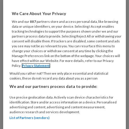
Bij
welke
We Care About Your Privacy
organisatie
werk
We and our
887
partners store and access personal data, like browsing
Untitled
data or unique identifiers, on your device. Selecting I Accept enables
Ontvang 2x per week de
je?
tracking technologies to support the purposes shown under we and our
KinderopvangTotaal nieuwsbrief
partners process data to provide. Selecting Reject All or withdrawing your
consent will disable them. If trackers are disabled, some content and ads
you see may not be as relevant to you. You can resurface this menu to
Ontvang iedere zondag het
change your choices or withdraw consent at any time by clicking the
Manage Preferences link on the bottom of the webpage. Your choices will
Management Kinderopvang
have effect within our Website. For more details, refer to our Privacy
Weekoverzicht
Policy.
Privacy Statement
Would you rather not? Then we only place essential and statistical
Ja, ik geef toestemming voor e-mails
cookies, these do not record any data about you as a person
We and our partners process data to provide:
van KinderopvangTotaal en
Springer Media B.V.
?
Use precise geolocation data. Actively scan device characteristics for
identification. Store and/or access information on a device. Personalised
advertising and content, advertising and content measurement,
Uw bovenstaande gegevens kunnen worden toegevoegd aan
audience research and services development.
List of Partners (vendors)
uw profiel in overeenstemming met ons
privacy statement
.
?