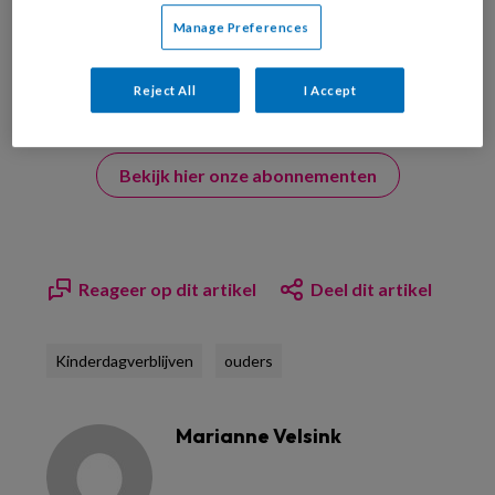
Manage Preferences
Reject All
I Accept
Bekijk hier onze abonnementen
Reageer op dit artikel
Deel dit artikel
Kinderdagverblijven
ouders
Marianne Velsink