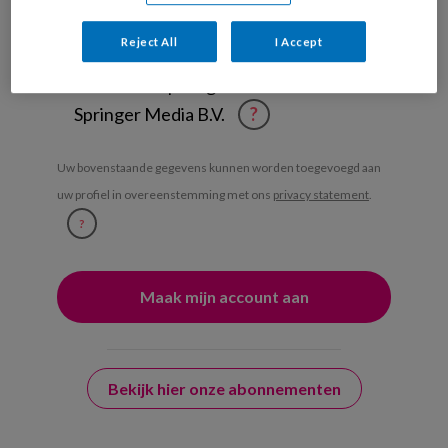
Weekoverzicht
Reject All
I Accept
Ja, ik geef toestemming voor e-mails
van KinderopvangTotaal en
Springer Media B.V.
?
Uw bovenstaande gegevens kunnen worden toegevoegd aan
uw profiel in overeenstemming met ons
privacy statement
.
?
Bekijk hier onze abonnementen