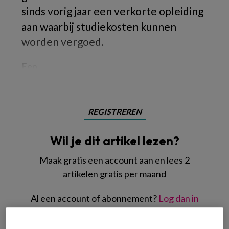
sinds vorig jaar een verkorte opleiding
aan waarbij studiekosten kunnen
worden vergoed.
Een
REGISTREREN
Wil je dit artikel lezen?
Maak gratis een account aan en lees 2
artikelen gratis per maand
Al een account of abonnement?
Log dan in