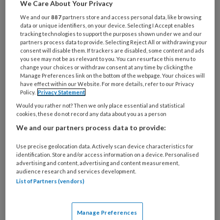
Wat
We Care About Your Privacy
is
We and our
887
partners store and access personal data, like browsing
je
data or unique identifiers, on your device. Selecting I Accept enables
e-
tracking technologies to support the purposes shown under we and our
Kies
partners process data to provide. Selecting Reject All or withdrawing your
mailadres?
je
consent will disable them. If trackers are disabled, some content and ads
*
*
you see may not be as relevant to you. You can resurface this menu to
wachtwoord*
*
change your choices or withdraw consent at any time by clicking the
Manage Preferences link on the bottom of the webpage. Your choices will
Kies
have effect within our Website. For more details, refer to our Privacy
je
Policy.
Privacy Statement
functie
*
Would you rather not? Then we only place essential and statistical
cookies, these do not record any data about you as a person
Bij
welke
We and our partners process data to provide:
organisatie
Use precise geolocation data. Actively scan device characteristics for
werk
Untitled
identification. Store and/or access information on a device. Personalised
Ontvang 2x per week de
je?
advertising and content, advertising and content measurement,
audience research and services development.
KinderopvangTotaal nieuwsbrief
List of Partners (vendors)
Ontvang iedere zondag het
Management Kinderopvang
Manage Preferences