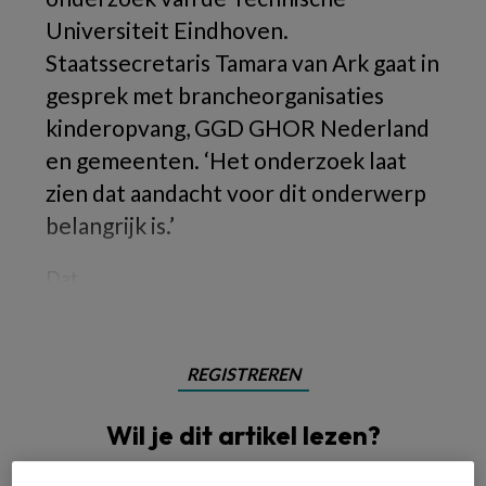
Universiteit Eindhoven.
Staatssecretaris Tamara van Ark gaat in
gesprek met brancheorganisaties
kinderopvang, GGD GHOR Nederland
en gemeenten. ‘Het onderzoek laat
zien dat aandacht voor dit onderwerp
belangrijk is.’
Dat
REGISTREREN
Wil je dit artikel lezen?
Maak gratis een account aan en lees 2