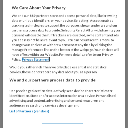
artikelen gratis per maand
We Care About Your Privacy
We and our
889
partners store and access personal data, like browsing
Al een account of abonnement?
Log dan in
data or unique identifiers, on your device. Selecting I Accept enables
tracking technologies to support the purposes shown under we and our
partners process data to provide. Selecting Reject All or withdrawing your
consent will disable them. If trackers are disabled, some content and ads
Wat
you see may not be as relevant to you. You can resurface this menu to
is
change your choices or withdraw consent at any time by clicking the
je
Manage Preferences link on the bottom of the webpage. Your choices will
have effect within our Website. For more details, refer to our Privacy
e-
Kies
Policy.
Privacy Statement
mailadres?
je
Would you rather not? Then we only place essential and statistical
*
*
wachtwoord*
*
cookies, these do not record any data about you as a person
We and our partners process data to provide:
Kies
je
Use precise geolocation data. Actively scan device characteristics for
functie
*
identification. Store and/or access information on a device. Personalised
advertising and content, advertising and content measurement,
Bij
audience research and services development.
welke
List of Partners (vendors)
organisatie
werk
Untitled