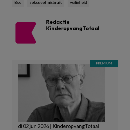
Bso
seksueel misbruik
veiligheid
Redactie
KinderopvangTotaal
di 02 jun 2026 | KinderopvangTotaal