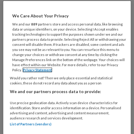
Het
We Care About Your Privacy
We and our
889
partners store and access personal data, like browsing
data or unique identifiers, on your device. Selecting I Accept enables
REGISTREREN
tracking technologies to support the purposes shown under we and our
partners process data to provide. Selecting Reject All or withdrawing your
consent will disable them. If trackers are disabled, some content and ads
Wil je dit artikel lezen?
you see may not be as relevant to you. You can resurface this menu to
change your choices or withdraw consent at any time by clicking the
Manage Preferences link on the bottom of the webpage. Your choices will
Maak gratis een account aan en lees 2
have effect within our Website. For more details, refer to our Privacy
Policy.
Privacy Statement
artikelen gratis per maand
Would you rather not? Then we only place essential and statistical
cookies, these do not record any data about you as a person
Al een account of abonnement?
Log dan in
We and our partners process data to provide:
Wat
Use precise geolocation data. Actively scan device characteristics for
identification. Store and/or access information on a device. Personalised
is
advertising and content, advertising and content measurement,
je
audience research and services development.
e-
List of Partners (vendors)
Kies
mailadres?