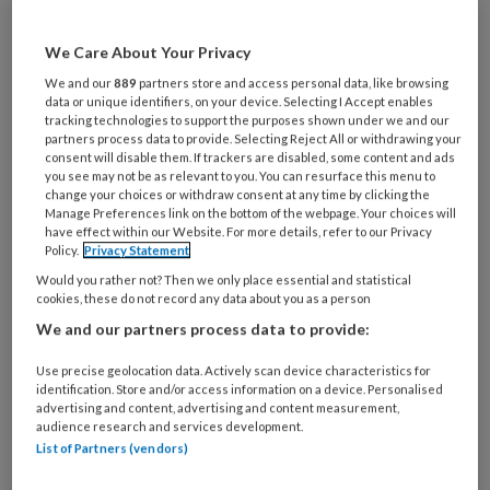
Wil je dit artikel lezen?
We Care About Your Privacy
Maak gratis een account aan en lees 2
We and our
889
partners store and access personal data, like browsing
artikelen gratis per maand
data or unique identifiers, on your device. Selecting I Accept enables
tracking technologies to support the purposes shown under we and our
partners process data to provide. Selecting Reject All or withdrawing your
Al een account of abonnement?
Log dan in
consent will disable them. If trackers are disabled, some content and ads
you see may not be as relevant to you. You can resurface this menu to
change your choices or withdraw consent at any time by clicking the
Wat
Manage Preferences link on the bottom of the webpage. Your choices will
have effect within our Website. For more details, refer to our Privacy
is
Policy.
Privacy Statement
je
Would you rather not? Then we only place essential and statistical
e-
Kies
cookies, these do not record any data about you as a person
mailadres?
je
We and our partners process data to provide:
*
*
wachtwoord*
*
Use precise geolocation data. Actively scan device characteristics for
Kies
identification. Store and/or access information on a device. Personalised
je
advertising and content, advertising and content measurement,
audience research and services development.
functie
*
List of Partners (vendors)
Bij