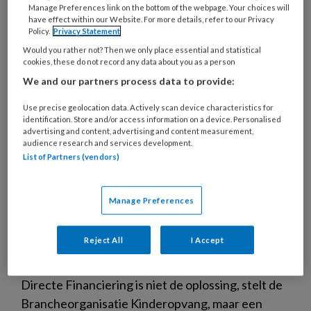
5 DECEMBER 2019
NIEUWS
DIRECTE FINANCIERING
Manage Preferences link on the bottom of the webpage. Your choices will
have effect within our Website. For more details, refer to our Privacy
Policy.
Privacy Statement
Would you rather not? Then we only place essential and statistical
cookies, these do not record any data about you as a person
We and our partners process data to provide:
Use precise geolocation data. Actively scan device characteristics for
identification. Store and/or access information on a device. Personalised
advertising and content, advertising and content measurement,
audience research and services development.
List of Partners (vendors)
Manage Preferences
BK: ‘Directe Financiering lost
Reject All
I Accept
toeslagenprobleem niet op’
Directe Financiering is niet de oplossing, stelt de
Brancheorganisatie Kinderopvang, maar een