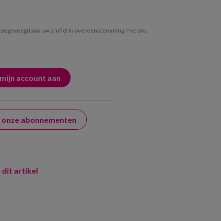
oegevoegd aan uw profiel in overeenstemming met ons
er onze abonnementen
 dit artikel