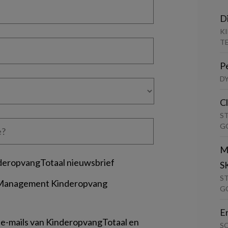
D
K
T
P
D
C
S
G
M
deropvangTotaal nieuwsbrief
S
S
 Management Kinderopvang
G
E
 e-mails van KinderopvangTotaal en
S