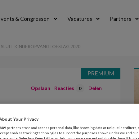
vents & Congressen
Vacatures
Partners
aal
ESLUIT KINDEROPVANGTOESLAG 2020
PREMIUM
Opslaan
Reacties
Delen
0
atie Besluit
oeslag 2020
About Your Privacy
889
partners store and access personal data, like browsing data or unique identifiers, 
 Accept enables tracking technologies to support the purposes shown under we and our
 to provide. Selecting Reject All or withdrawing your consent will disable them. If track