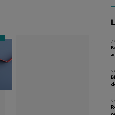
L
7
K
z
5
B
d
5
R
o