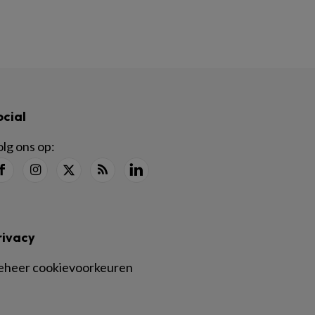
ocial
lg ons op:
rivacy
eheer cookievoorkeuren