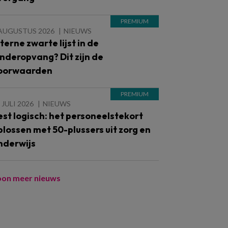
 AUGUSTUS 2026
NIEUWS
nterne zwarte lijst in de
inderopvang? Dit zijn de
oorwaarden
 JULI 2026
NIEUWS
est logisch: het personeelstekort
plossen met 50-plussers uit zorg en
nderwijs
oon meer nieuws