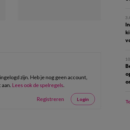
3
I
k
v
10
B
o
ngelogd zijn. Heb je nog geen account,
o
 aan.
Lees ook de spelregels
.
Registreren
Login
T