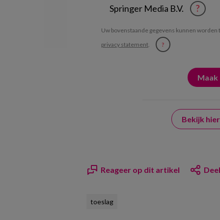
Springer Media B.V.
?
Uw bovenstaande gegevens kunnen worden t
privacy statement
.
?
Bekijk hi
Reageer op dit artikel
Deel
toeslag