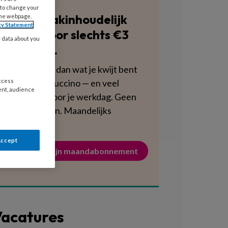
 to change your
Blijf vakinhoudelijk
the webpage.
cy Statement
scherp voor slechts €3
y data about you
per week.
Dat is minder dan wat je kwijt bent
aan een cappuccino — en veel
access
ent, audience
voedzamer voor je werkdag. Geen
verplichtingen. Maandelijks
opzegbaar.
Accept
Activeer mijn maandabonnement
acatures