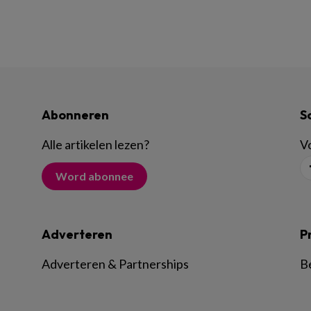
Abonneren
S
Alle artikelen lezen
?
Vo
Word abonnee
Adverteren
P
Adverteren & Partnerships
B