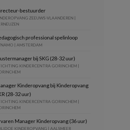
irecteur-bestuurder
INDEROPVANG ZEEUWS-VLAANDEREN |
ERNEUZEN
edagogisch professional spelinloop
YNAMO | AMSTERDAM
lustermanager bij SKG (28-32 uur)
TICHTING KINDERCENTRA GORINCHEM |
ORINCHEM
anager Kinderopvang bij Kinderopvang
KR (28-32 uur)
TICHTING KINDERCENTRA GORINCHEM |
ORINCHEM
rvaren Manager Kinderopvang (36 uur)
OLIDOE KINDEROPVANG | AALSMEER