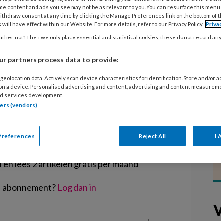
iale Zaken en Werkgelegenheid
me content and ads you see may not be as relevant to you. You can resurface this menu
ithdraw consent at any time by clicking the Manage Preferences link on the bottom of 
ingsinkomens en de maximum
 will have effect within our Website. For more details, refer to our Privacy Policy.
Priva
g, buitenschoolse opvang en de
ther not? Then we only place essential and statistical cookies, these do not record an
r partners process data to provide:
geolocation data. Actively scan device characteristics for identification. Store and/or 
 on a device. Personalised advertising and content, advertising and content measurem
d services development.
tners (vendors)
EGISTREREN
Preferences
Reject All
I 
t artikel lezen?
en lees 2 artikelen gratis per maand
of abonnement?
Log dan in
V