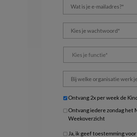
is
je
e-
Kies
mailadres?
je
*
*
wachtwoord*
*
Kies
je
functie
*
Bij
welke
organisatie
werk
Untitled
Ontvang 2x per week de Kin
je?
Ontvang iedere zondag het
Weekoverzicht
Ja, ik geef toestemming voor