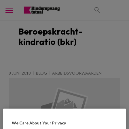
Beroepskracht-
kindratio (bkr)
8 JUNI 2018
BLOG
ARBEIDSVOORWAARDEN
We Care About Your Privacy