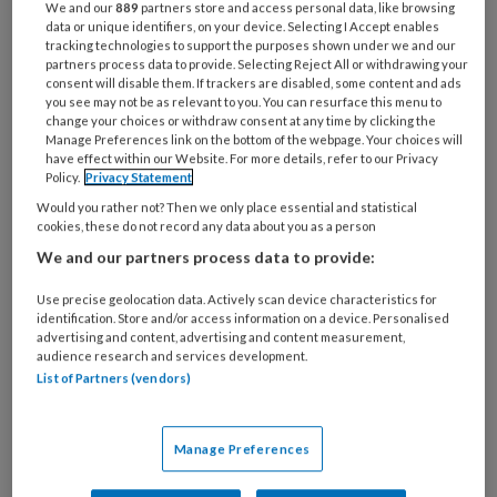
We and our
889
partners store and access personal data, like browsing
data or unique identifiers, on your device. Selecting I Accept enables
tracking technologies to support the purposes shown under we and our
partners process data to provide. Selecting Reject All or withdrawing your
consent will disable them. If trackers are disabled, some content and ads
you see may not be as relevant to you. You can resurface this menu to
change your choices or withdraw consent at any time by clicking the
Manage Preferences link on the bottom of the webpage. Your choices will
Blog Marion Duisterhof – Cao: Hoe
have effect within our Website. For more details, refer to our Privacy
Policy.
Privacy Statement
gaat dit aflopen?
Would you rather not? Then we only place essential and statistical
We zitten met z’n allen al tegen de bkr aan te
cookies, these do not record any data about you as a person
hikken en alsof dat nog niet genoeg is, komen
We and our partners process data to provide:
onderhandelingspartijen met een cao-akkoord
Use precise geolocation data. Actively scan device characteristics for
met een zeer forse salarisverhoging (maar liefst
identification. Store and/or access information on a device. Personalised
advertising and content, advertising and content measurement,
2x!) met daarbij nog een bedrag van 185 euro
audience research and services development.
voor ja... Waarvoor eigenlijk? Daarbij komt nog
List of Partners (vendors)
37,5 uur voor taken, waarvan de onderhandelaars
nog niet bekend maken hoe dat vorm moet gaan
Manage Preferences
krijgen.