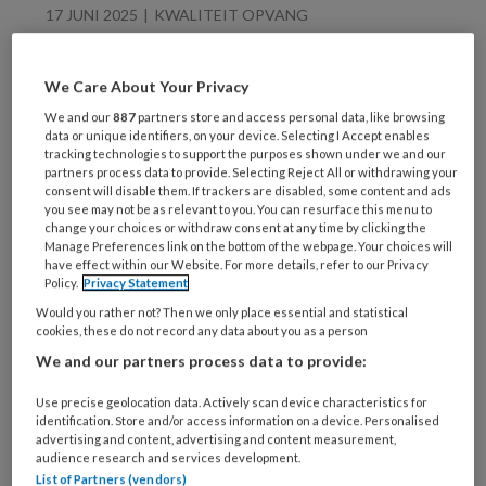
17 JUNI 2025
KWALITEIT OPVANG
Kunstmatige
intelligentie in de
We Care About Your Privacy
kinderopvang: eng of
We and our
887
partners store and access personal data, like browsing
onmisbaar?
data or unique identifiers, on your device. Selecting I Accept enables
tracking technologies to support the purposes shown under we and our
partners process data to provide. Selecting Reject All or withdrawing your
consent will disable them. If trackers are disabled, some content and ads
you see may not be as relevant to you. You can resurface this menu to
change your choices or withdraw consent at any time by clicking the
Manage Preferences link on the bottom of the webpage. Your choices will
6 MEI 2025
SAMENWERKEN
have effect within our Website. For more details, refer to our Privacy
Policy.
Privacy Statement
Ouders en pedagogisch
medewerkers ontzorgd:
Would you rather not? Then we only place essential and statistical
cookies, these do not record any data about you as a person
zó pakt Leeuwarden het
We and our partners process data to provide:
aan
Use precise geolocation data. Actively scan device characteristics for
identification. Store and/or access information on a device. Personalised
advertising and content, advertising and content measurement,
audience research and services development.
List of Partners (vendors)