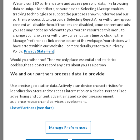
We and our
887
partners store and access personal data, like browsing
organisatie
data or unique identifiers, on your device. Selecting I Accept enables
werk
tracking technologies to support the purposes shown under we and our
Untitled
Ontvang 2x per week de
je?
partners process data to provide. Selecting Reject All or withdrawing your
consent will disable them. If trackers are disabled, some content and ads
KinderopvangTotaal nieuwsbrief
you see may not be as relevant to you. You can resurface this menu to
change your choices or withdraw consent at any time by clicking the
Manage Preferences link on the bottom of the webpage. Your choices will
Ontvang iedere zondag het
have effect within our Website. For more details, refer to our Privacy
Management Kinderopvang
Policy.
Privacy Statement
Weekoverzicht
Would you rather not? Then we only place essential and statistical
cookies, these do not record any data about you as a person
We and our partners process data to provide:
Ja, ik geef toestemming voor e-mails
van KinderopvangTotaal en
Use precise geolocation data. Actively scan device characteristics for
identification. Store and/or access information on a device. Personalised
Springer Media B.V.
?
advertising and content, advertising and content measurement,
audience research and services development.
List of Partners (vendors)
Uw bovenstaande gegevens kunnen worden toegevoegd aan
uw profiel in overeenstemming met ons
privacy statement
.
?
Manage Preferences