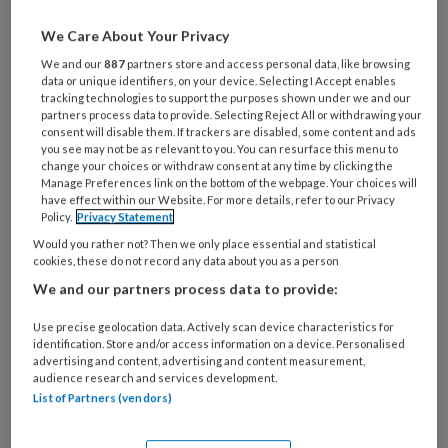
Maak gratis een account aan en lees 2
We Care About Your Privacy
artikelen gratis per maand
We and our
887
partners store and access personal data, like browsing
data or unique identifiers, on your device. Selecting I Accept enables
Al een account of abonnement?
Log dan in
tracking technologies to support the purposes shown under we and our
partners process data to provide. Selecting Reject All or withdrawing your
consent will disable them. If trackers are disabled, some content and ads
you see may not be as relevant to you. You can resurface this menu to
Wat
change your choices or withdraw consent at any time by clicking the
is
Manage Preferences link on the bottom of the webpage. Your choices will
je
have effect within our Website. For more details, refer to our Privacy
Policy.
Privacy Statement
e-
Kies
Would you rather not? Then we only place essential and statistical
mailadres?
je
cookies, these do not record any data about you as a person
*
*
wachtwoord*
*
We and our partners process data to provide:
Kies
Use precise geolocation data. Actively scan device characteristics for
je
identification. Store and/or access information on a device. Personalised
functie
*
advertising and content, advertising and content measurement,
audience research and services development.
Bij
List of Partners (vendors)
welke
organisatie