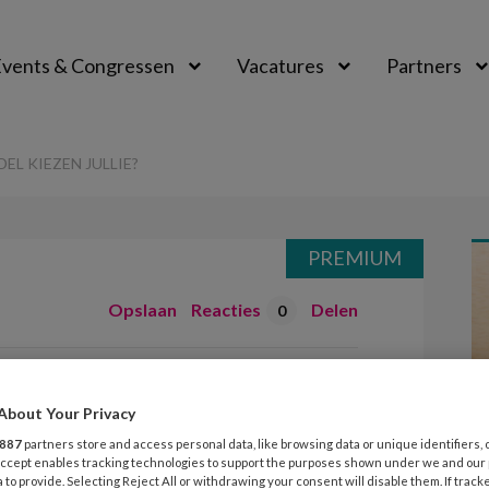
vents & Congressen
Vacatures
Partners
aal
L KIEZEN JULLIE?
PREMIUM
Opslaan
Reacties
Delen
0
 welk model
About Your Privacy
887
partners store and access personal data, like browsing data or unique identifiers, 
 Accept enables tracking technologies to support the purposes shown under we and our
 to provide. Selecting Reject All or withdrawing your consent will disable them. If track