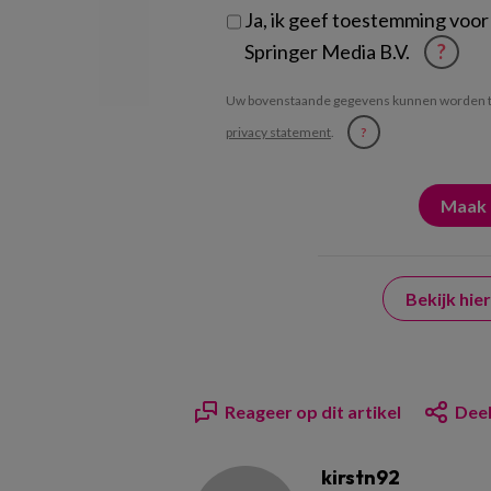
Ja, ik geef toestemming voor
Springer Media B.V.
?
Uw bovenstaande gegevens kunnen worden t
privacy statement
.
?
Bekijk hi
Reageer op dit artikel
Deel
kirstn92