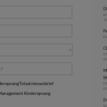
D
K
T
P
D
C
S
G
M
S
deropvangTotaal nieuwsbrief
S
G
 Management Kinderopvang
E
S