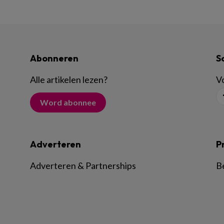
Abonneren
S
Alle artikelen lezen
?
Vo
Word abonnee
Adverteren
P
Adverteren & Partnerships
B