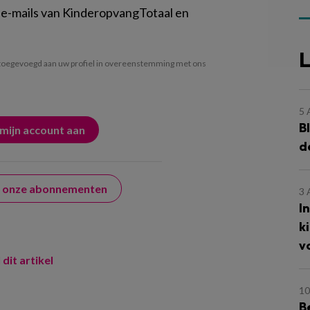
 e-mails van KinderopvangTotaal en
L
oegevoegd aan uw profiel in overeenstemming met ons
5
B
d
er onze abonnementen
3
I
k
v
 dit artikel
10
B