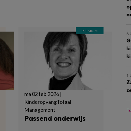
o
o
6 
G
k
k
1 
Z
z
ma 02 feb 2026 |
KinderopvangTotaal
Management
T
Passend onderwijs