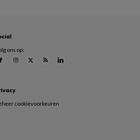
ocial
lg ons op:
rivacy
eheer cookievoorkeuren