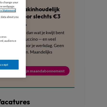
 to change your
the webpage.
Blijf vakinhoudelijk
cy Statement
scherp voor slechts €3
y data about you
per week.
Dat is minder dan wat je kwijt bent
access
aan een cappuccino — en veel
ent, audience
voedzamer voor je werkdag. Geen
verplichtingen. Maandelijks
opzegbaar.
Accept
Activeer mijn maandabonnement
acatures