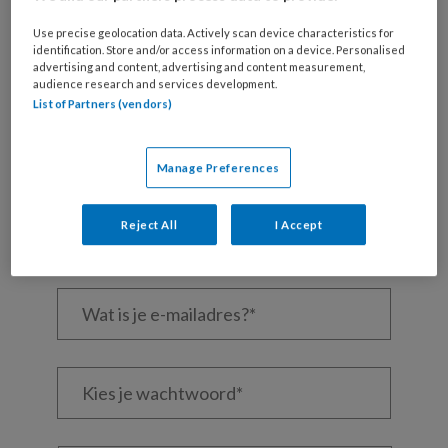
Use precise geolocation data. Actively scan device characteristics for
identification. Store and/or access information on a device. Personalised
REGISTREREN
advertising and content, advertising and content measurement,
audience research and services development.
Wil je dit artikel lezen?
List of Partners (vendors)
Maak gratis een account aan en lees 2
Manage Preferences
artikelen gratis per maand
Al een account of abonnement?
Log dan in
Reject All
I Accept
Wat
is
je
e-
Kies
mailadres?
je
*
*
wachtwoord*
*
Kies