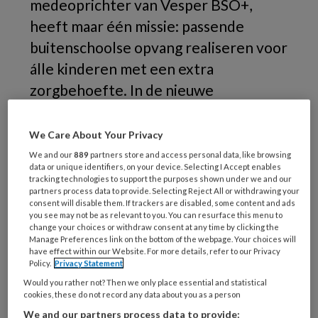
medeoprichter van Vesper BSO+,
heeft maar één missie: passende
buitenschoolse opvang realiseren voor
álle kinderen met een extra
zorgbehoefte. In de nieuwe
podcastserie van Kinderopvangtotaal,
'Het Kippenvelmoment', vertelt Anne-
We Care About Your Privacy
Sophie waarom zij koos voor de naam
We and our
889
partners store and access personal data, like browsing
data or unique identifiers, on your device. Selecting I Accept enables
‘Vesper’.
tracking technologies to support the purposes shown under we and our
partners process data to provide. Selecting Reject All or withdrawing your
consent will disable them. If trackers are disabled, some content and ads
you see may not be as relevant to you. You can resurface this menu to
change your choices or withdraw consent at any time by clicking the
Beluister hier de podcast!
Manage Preferences link on the bottom of the webpage. Your choices will
have effect within our Website. For more details, refer to our Privacy
Policy.
Privacy Statement
Would you rather not? Then we only place essential and statistical
Samen
cookies, these do not record any data about you as a person
We and our partners process data to provide: