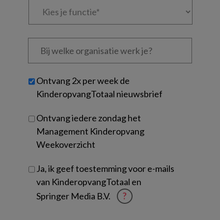
je
functie
*
Bij
welke
organisatie
werk
Untitled
Ontvang 2x per week de
je?
KinderopvangTotaal nieuwsbrief
Ontvang iedere zondag het
Management Kinderopvang
Weekoverzicht
Ja, ik geef toestemming voor e-mails
van KinderopvangTotaal en
Springer Media B.V.
?