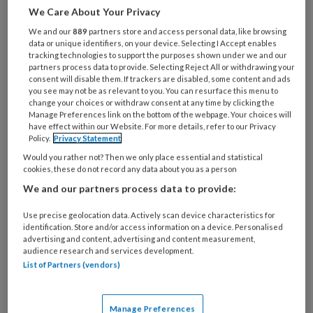
is
We Care About Your Privacy
je
We and our
889
partners store and access personal data, like browsing
e-
data or unique identifiers, on your device. Selecting I Accept enables
Kies
mailadres?
tracking technologies to support the purposes shown under we and our
je
partners process data to provide. Selecting Reject All or withdrawing your
*
*
wachtwoord*
*
consent will disable them. If trackers are disabled, some content and ads
you see may not be as relevant to you. You can resurface this menu to
Kies
change your choices or withdraw consent at any time by clicking the
Manage Preferences link on the bottom of the webpage. Your choices will
je
have effect within our Website. For more details, refer to our Privacy
functie
*
Policy.
Privacy Statement
Bij
Would you rather not? Then we only place essential and statistical
cookies, these do not record any data about you as a person
welke
We and our partners process data to provide:
organisatie
werk
Untitled
Use precise geolocation data. Actively scan device characteristics for
Ontvang 2x per week de
je?
identification. Store and/or access information on a device. Personalised
KinderopvangTotaal nieuwsbrief
advertising and content, advertising and content measurement,
audience research and services development.
List of Partners (vendors)
Ontvang iedere zondag het
Management Kinderopvang
Weekoverzicht
Manage Preferences