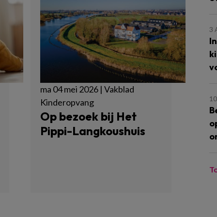
3
I
k
v
ma 04 mei 2026 | Vakblad
10
Kinderopvang
B
Op bezoek bij Het
o
Pippi-Langkoushuis
o
T