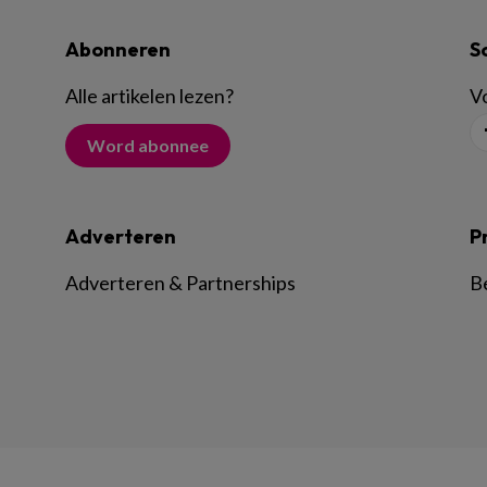
Abonneren
S
Alle artikelen lezen
?
Vo
Word abonnee
Adverteren
P
Adverteren & Partnerships
B