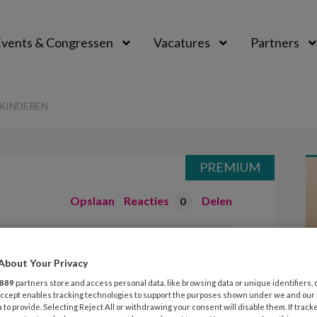
vents & Congressen
Vacatures
Partners
aal
KINDEREN
PREMIUM
Opslaan
Reacties
Delen
0
g voor kinderen
About Your Privacy
889
partners store and access personal data, like browsing data or unique identifiers, 
 Accept enables tracking technologies to support the purposes shown under we and our
 to provide. Selecting Reject All or withdrawing your consent will disable them. If track