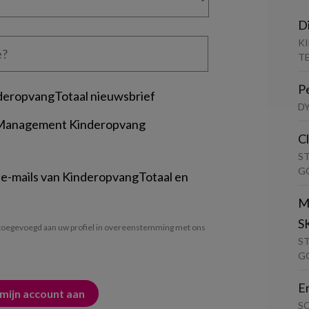
D
K
T
P
deropvangTotaal nieuwsbrief
D
 Management Kinderopvang
C
S
G
 e-mails van KinderopvangTotaal en
M
S
oegevoegd aan uw profiel in overeenstemming met ons
S
G
E
S