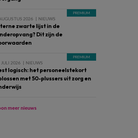
 AUGUSTUS 2026
NIEUWS
nterne zwarte lijst in de
inderopvang? Dit zijn de
oorwaarden
 JULI 2026
NIEUWS
est logisch: het personeelstekort
plossen met 50-plussers uit zorg en
nderwijs
oon meer nieuws