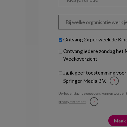
functie
*
Bij
welke
organisatie
werk
Untitled
Ontvang 2x per week de Kin
je?
Ontvang iedere zondag het
Weekoverzicht
Ja, ik geef toestemming voor
Springer Media B.V.
?
Uw bovenstaande gegevens kunnen worden t
privacy statement
.
?