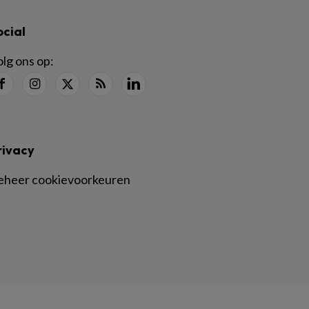
ocial
lg ons op:
rivacy
eheer cookievoorkeuren