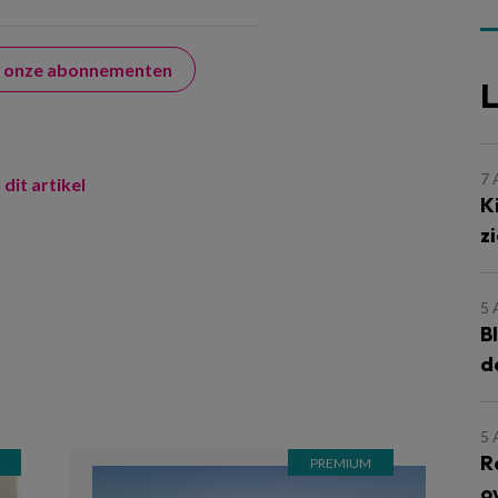
er onze abonnementen
L
7
 dit artikel
K
z
5
B
d
5
R
o