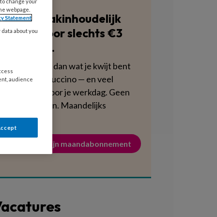
 to change your
the webpage.
Blijf vakinhoudelijk
cy Statement
scherp voor slechts €3
y data about you
per week.
Dat is minder dan wat je kwijt bent
access
aan een cappuccino — en veel
ent, audience
voedzamer voor je werkdag. Geen
verplichtingen. Maandelijks
opzegbaar.
Accept
Activeer mijn maandabonnement
acatures