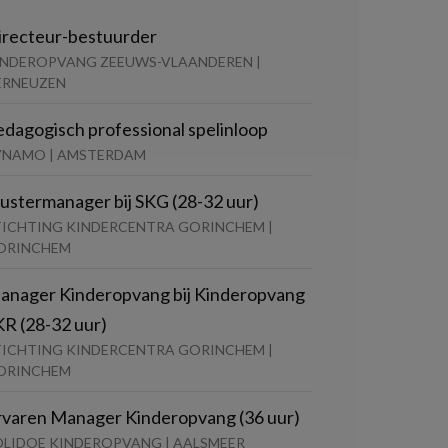
irecteur-bestuurder
INDEROPVANG ZEEUWS-VLAANDEREN |
ERNEUZEN
edagogisch professional spelinloop
YNAMO | AMSTERDAM
lustermanager bij SKG (28-32 uur)
TICHTING KINDERCENTRA GORINCHEM |
ORINCHEM
anager Kinderopvang bij Kinderopvang
KR (28-32 uur)
TICHTING KINDERCENTRA GORINCHEM |
ORINCHEM
rvaren Manager Kinderopvang (36 uur)
OLIDOE KINDEROPVANG | AALSMEER