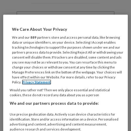
Wat
is
je
We Care About Your Privacy
e-
Kies
mailadres?
We and our
889
partners store and access personal data, like browsing
je
data or unique identifiers, on your device. Selecting I Accept enables
*
*
wachtwoord*
*
tracking technologies to support the purposes shown under we and our
partners process data to provide. Selecting Reject All or withdrawing your
Kies
consent will disable them. If trackers are disabled, some content and ads
you see may not be as relevant to you. You can resurface this menu to
je
change your choices or withdraw consent at any time by clicking the
functie
*
Manage Preferences link on the bottom of the webpage. Your choices will
have effect within our Website. For more details, refer to our Privacy
Bij
Policy.
Privacy Statement
welke
Would you rather not? Then we only place essential and statistical
organisatie
cookies, these do not record any data about you as a person
werk
Untitled
We and our partners process data to provide:
Ontvang 2x per week de
je?
KinderopvangTotaal nieuwsbrief
Use precise geolocation data. Actively scan device characteristics for
identification. Store and/or access information on a device. Personalised
advertising and content, advertising and content measurement,
Ontvang iedere zondag het
audience research and services development.