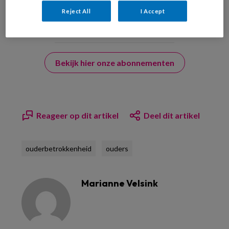
Reject All
I Accept
Bekijk hier onze abonnementen
Reageer op dit artikel
Deel dit artikel
ouderbetrokkenheid
ouders
Marianne Velsink