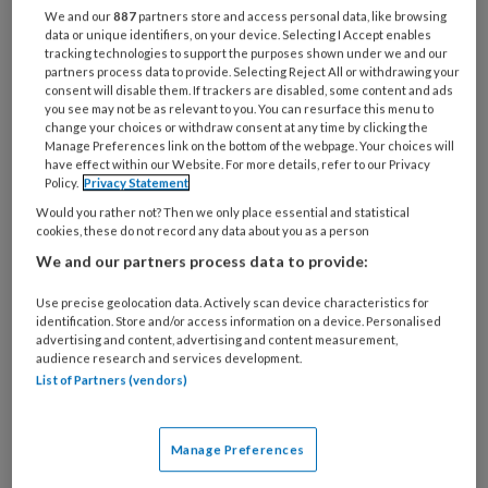
organisatie
We and our
887
partners store and access personal data, like browsing
data or unique identifiers, on your device. Selecting I Accept enables
werk
Untitled
tracking technologies to support the purposes shown under we and our
Ontvang 2x per week de
je?
partners process data to provide. Selecting Reject All or withdrawing your
consent will disable them. If trackers are disabled, some content and ads
KinderopvangTotaal nieuwsbrief
you see may not be as relevant to you. You can resurface this menu to
change your choices or withdraw consent at any time by clicking the
Ontvang iedere zondag het
Manage Preferences link on the bottom of the webpage. Your choices will
have effect within our Website. For more details, refer to our Privacy
Management Kinderopvang
Policy.
Privacy Statement
Weekoverzicht
Would you rather not? Then we only place essential and statistical
cookies, these do not record any data about you as a person
Ja, ik geef toestemming voor e-mails
We and our partners process data to provide:
van KinderopvangTotaal en
Use precise geolocation data. Actively scan device characteristics for
Springer Media B.V.
?
identification. Store and/or access information on a device. Personalised
advertising and content, advertising and content measurement,
audience research and services development.
Uw bovenstaande gegevens kunnen worden toegevoegd aan
List of Partners (vendors)
uw profiel in overeenstemming met ons
privacy statement
.
?
Manage Preferences