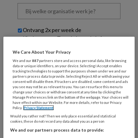
Bij
welke
organisatie
werk
Untitled
Ontvang 2x per week de
je?
KinderopvangTotaal nieuwsbrief
We Care About Your Privacy
Ontvang iedere zondag het
Management Kinderopvang
We and our
887
partners store and access personal data, like browsing
data or unique identifiers, on your device. Selecting I Accept enables
Weekoverzicht
tracking technologies to support the purposes shown under we and our
partners process data to provide. Selecting Reject All or withdrawing your
consent will disable them. If trackers are disabled, some content and ads
Ja, ik geef toestemming voor e-mails
you see may not be as relevant to you. You can resurface this menu to
change your choices or withdraw consent at any time by clicking the
van KinderopvangTotaal en
Manage Preferences link on the bottom of the webpage. Your choices will
Springer Media B.V.
?
have effect within our Website. For more details, refer to our Privacy
Policy.
Privacy Statement
Would you rather not? Then we only place essential and statistical
Uw bovenstaande gegevens kunnen worden toegevoegd aan
cookies, these do not record any data about you as a person
uw profiel in overeenstemming met ons
privacy statement
.
We and our partners process data to provide:
?