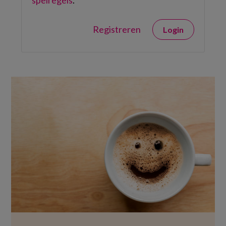
spelregels
.
Registreren
Login