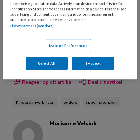
Use precise geolocation data. Actively scan device characteristics for
identification. Store and/or access information on a device. Personalised
advertising and content, advertising and content measurement,
audience research and services development.
List of Partners (vendors)
Manage Preferences
Bekijk hier onze abonnementen
Reject All
I Accept
Reageer op dit artikel
Deel dit artikel
Kinderdagverblijven
ouders
speelmaterialen
Marianne Velsink