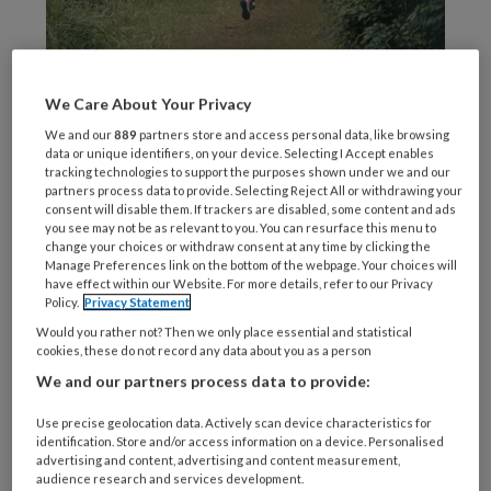
Foto: Pexels / Olya Harytovich
We Care About Your Privacy
Hoewel
We and our
889
partners store and access personal data, like browsing
data or unique identifiers, on your device. Selecting I Accept enables
tracking technologies to support the purposes shown under we and our
partners process data to provide. Selecting Reject All or withdrawing your
consent will disable them. If trackers are disabled, some content and ads
REGISTREREN
you see may not be as relevant to you. You can resurface this menu to
change your choices or withdraw consent at any time by clicking the
Manage Preferences link on the bottom of the webpage. Your choices will
Wil je dit artikel lezen?
have effect within our Website. For more details, refer to our Privacy
Policy.
Privacy Statement
Maak gratis een account aan en lees 2
Would you rather not? Then we only place essential and statistical
cookies, these do not record any data about you as a person
artikelen gratis per maand
We and our partners process data to provide:
Al een account of abonnement?
Log dan in
Use precise geolocation data. Actively scan device characteristics for
identification. Store and/or access information on a device. Personalised
advertising and content, advertising and content measurement,
Wat
audience research and services development.