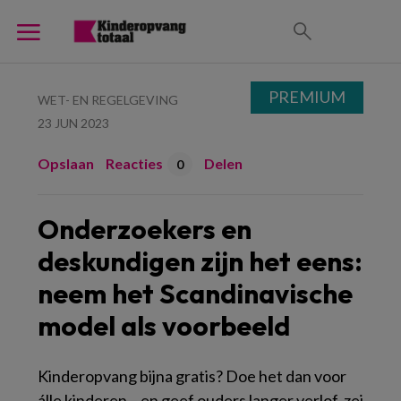
PREMIUM
WET- EN REGELGEVING
23 JUN 2023
Opslaan
Reacties
Delen
0
Onderzoekers en
deskundigen zijn het eens:
neem het Scandinavische
model als voorbeeld
Kinderopvang bijna gratis? Doe het dan voor
álle kinderen – en geef ouders langer verlof, zei