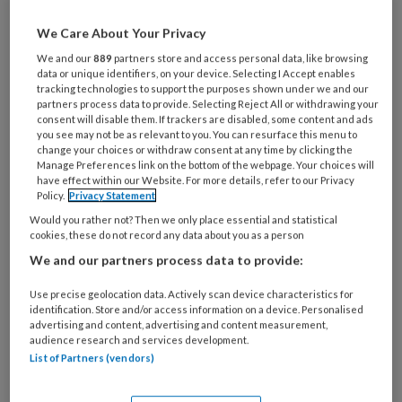
artikelen gratis per maand
We Care About Your Privacy
Al een account of abonnement?
Log dan in
We and our
889
partners store and access personal data, like browsing
data or unique identifiers, on your device. Selecting I Accept enables
tracking technologies to support the purposes shown under we and our
partners process data to provide. Selecting Reject All or withdrawing your
Wat
consent will disable them. If trackers are disabled, some content and ads
is
you see may not be as relevant to you. You can resurface this menu to
je
change your choices or withdraw consent at any time by clicking the
Manage Preferences link on the bottom of the webpage. Your choices will
e-
Kies
have effect within our Website. For more details, refer to our Privacy
mailadres?
Policy.
Privacy Statement
je
*
*
wachtwoord*
*
Would you rather not? Then we only place essential and statistical
cookies, these do not record any data about you as a person
Kies
We and our partners process data to provide:
je
functie
*
Use precise geolocation data. Actively scan device characteristics for
identification. Store and/or access information on a device. Personalised
Bij
advertising and content, advertising and content measurement,
welke
audience research and services development.
List of Partners (vendors)
organisatie
werk
Untitled
Ontvang 2x per week de