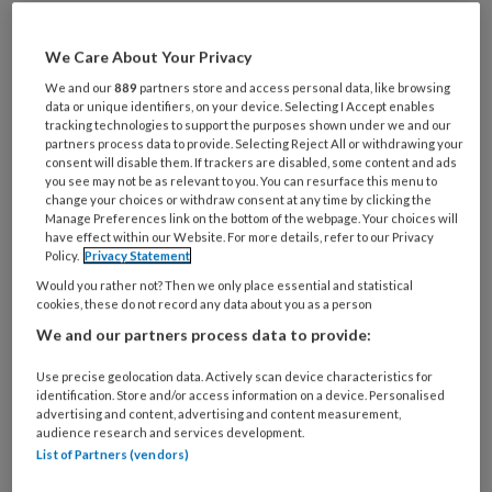
Bij
welke
We Care About Your Privacy
organisatie
werk
We and our
889
partners store and access personal data, like browsing
Untitled
Ontvang 2x per week de
data or unique identifiers, on your device. Selecting I Accept enables
je?
tracking technologies to support the purposes shown under we and our
KinderopvangTotaal nieuwsbrief
partners process data to provide. Selecting Reject All or withdrawing your
consent will disable them. If trackers are disabled, some content and ads
you see may not be as relevant to you. You can resurface this menu to
Ontvang iedere zondag het
change your choices or withdraw consent at any time by clicking the
Management Kinderopvang
Manage Preferences link on the bottom of the webpage. Your choices will
have effect within our Website. For more details, refer to our Privacy
Weekoverzicht
Policy.
Privacy Statement
Would you rather not? Then we only place essential and statistical
Ja, ik geef toestemming voor e-mails
cookies, these do not record any data about you as a person
van KinderopvangTotaal en
We and our partners process data to provide:
Springer Media B.V.
?
Use precise geolocation data. Actively scan device characteristics for
identification. Store and/or access information on a device. Personalised
advertising and content, advertising and content measurement,
Uw bovenstaande gegevens kunnen worden toegevoegd aan
audience research and services development.
uw profiel in overeenstemming met ons
privacy statement
.
List of Partners (vendors)
?