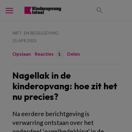
WET- EN REGELGEVING
25 APR 2025
Opslaan
Reacties
Delen
1
Nagellak in de
kinderopvang: hoe zit het
nu precies?
Na eerdere berichtgeving is
verwarring ontstaan over het
onderdeel ‘nagelbedekking’ in de