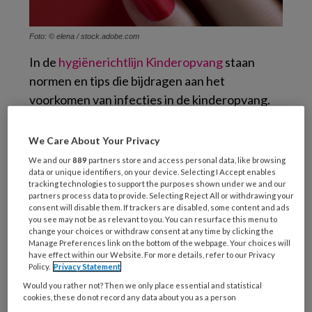
Foto: © elena / stock.adobe.com
In de
hygiënerichtlijn Kinderopvang
staan
normen en tips die bijdragen aan het
voorkomen van infecties in de kinderopvang.
‘Nagelbedekking’ is een van de vele
onderwerpen waaraan aandacht wordt
We Care About Your Privacy
besteed. In de richtlijn wordt uitgelegd dat
We and our
889
partners store and access personal data, like browsing
nagelbedekking niet past bij hygiënisch
data or unique identifiers, on your device. Selecting I Accept enables
tracking technologies to support the purposes shown under we and our
werken. Onder gellak, nagellak en andere
partners process data to provide. Selecting Reject All or withdrawing your
consent will disable them. If trackers are disabled, some content and ads
nagelbedekkingen kunnen namelijk
you see may not be as relevant to you. You can resurface this menu to
ziekteverwekkers gaan zitten die kunnen
change your choices or withdraw consent at any time by clicking the
Manage Preferences link on the bottom of the webpage. Your choices will
leiden tot verspreiding van infectieziekten.
have effect within our Website. For more details, refer to our Privacy
Policy.
Privacy Statement
Verschil tussen norm en
Would you rather not? Then we only place essential and statistical
cookies, these do not record any data about you as a person
streven