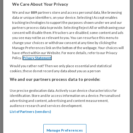
We Care About Your Privacy
je
e-
We and our
889
partners store and access personal data, like browsing
Kies
mailadres?
data or unique identifiers, on your device. Selecting I Accept enables
je
tracking technologies to support the purposes shown under we and our
*
*
wachtwoord*
*
partners process data to provide. Selecting Reject All or withdrawing your
consent will disable them. If trackers are disabled, some content and ads
Kies
you see may not be as relevant to you. You can resurface this menu to
change your choices or withdraw consent at any time by clicking the
je
Manage Preferences link on the bottom of the webpage. Your choices will
functie
*
have effect within our Website. For more details, refer to our Privacy
Policy.
Privacy Statement
Bij
Would you rather not? Then we only place essential and statistical
welke
cookies, these do not record any data about you as a person
organisatie
We and our partners process data to provide:
werk
Untitled
Ontvang 2x per week de
je?
Use precise geolocation data. Actively scan device characteristics for
KinderopvangTotaal nieuwsbrief
identification. Store and/or access information on a device. Personalised
advertising and content, advertising and content measurement,
audience research and services development.
Ontvang iedere zondag het
List of Partners (vendors)
Management Kinderopvang
Weekoverzicht
Manage Preferences